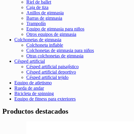
Riel de ballet
Caja de tiza
Anillos de gimnasia
Barras de gimnasia
Trampolín
Equipo de gimnasia para niños
Otros equipos de gimnasia
Colchonetas de gimnasia
Colchoneta inflable
Colchonetas de gimnasia para niños
Otras colchonetas de gimnasia
Césped artificial
Césped artificial paisajístico
Césped artificial deportivo
Césped artificial tejido
Equipo de atletismo
Rueda de andar
Bicicleta de spinning
Equipo de fitness para exteriores
Productos destacados