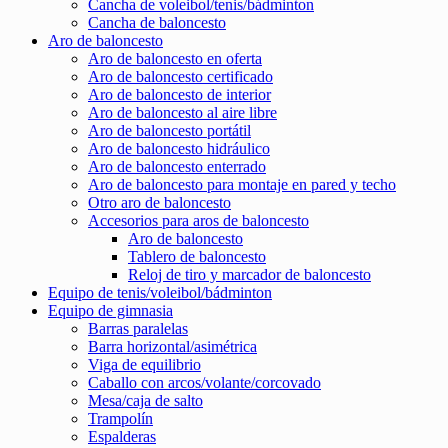
Cancha de voleibol/tenis/bádminton
Cancha de baloncesto
Aro de baloncesto
Aro de baloncesto en oferta
Aro de baloncesto certificado
Aro de baloncesto de interior
Aro de baloncesto al aire libre
Aro de baloncesto portátil
Aro de baloncesto hidráulico
Aro de baloncesto enterrado
Aro de baloncesto para montaje en pared y techo
Otro aro de baloncesto
Accesorios para aros de baloncesto
Aro de baloncesto
Tablero de baloncesto
Reloj de tiro y marcador de baloncesto
Equipo de tenis/voleibol/bádminton
Equipo de gimnasia
Barras paralelas
Barra horizontal/asimétrica
Viga de equilibrio
Caballo con arcos/volante/corcovado
Mesa/caja de salto
Trampolín
Espalderas