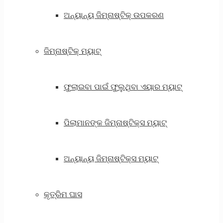
ଅନ୍ୟାନ୍ୟ ଜିମ୍ନାଷ୍ଟିକ୍ ଉପକରଣ
ଜିମ୍ନାଷ୍ଟିକ୍ ମ୍ୟାଟ୍
ଫୁଲାଇବା ପାଇଁ ଫୁଲୁଥିବା ଏୟାର ମ୍ୟାଟ୍
ପିଲାମାନଙ୍କ ଜିମ୍ନାଷ୍ଟିକ୍ସ ମ୍ୟାଟ୍
ଅନ୍ୟାନ୍ୟ ଜିମ୍ନାଷ୍ଟିକ୍ସ ମ୍ୟାଟ୍
କୃତ୍ରିମ ଘାସ