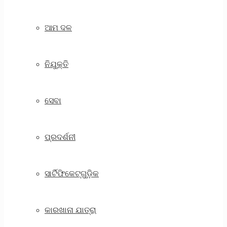
ଆମ ଦଳ
ନିଯୁକ୍ତି
ସେବା
ପ୍ରଦର୍ଶନୀ
ସାର୍ଟିଫିକେଟ୍‌ଗୁଡ଼ିକ
କାରଖାନା ଯାତ୍ରା