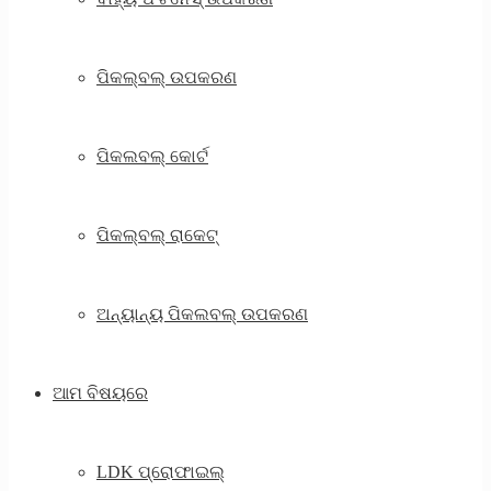
ପିକଲ୍ବଲ୍ ଉପକରଣ
ପିକଲବଲ୍ କୋର୍ଟ
ପିକଲ୍ବଲ୍ ରାକେଟ୍
ଅନ୍ୟାନ୍ୟ ପିକଲବଲ୍ ଉପକରଣ
ଆମ ବିଷୟରେ
LDK ପ୍ରୋଫାଇଲ୍