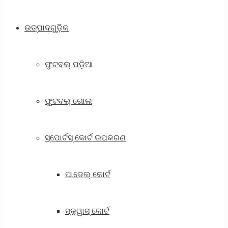
ଉତ୍ପାଦଗୁଡ଼ିକ
ଫୁଟବଲ୍ ପଡ଼ିଆ
ଫୁଟବଲ୍ ଗୋଲ
ସ୍ପୋର୍ଟସ୍ କୋର୍ଟ ଉପକରଣ
ପାଡେଲ୍ କୋର୍ଟ
ସ୍କ୍ୱାସ୍ କୋର୍ଟ