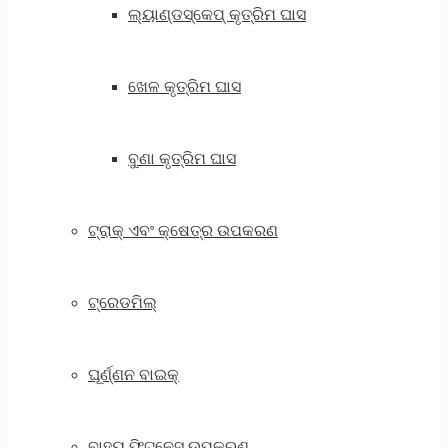
ଲ୍ୟାଣ୍ଡସ୍କେପ୍ କୃତ୍ରିମ ଘାସ
ଖେଳ କୃତ୍ରିମ ଘାସ
ବୁଣା କୃତ୍ରିମ ଘାସ
ଟ୍ରାକ୍ ଏବଂ କ୍ଷେତ୍ର ଉପକରଣ
ଟ୍ରେଡମିଲ୍
ଘୂର୍ଣ୍ଣନ ବାଇକ୍
ବାହ୍ୟ ଫିଟନେସ୍ ଉପକରଣ