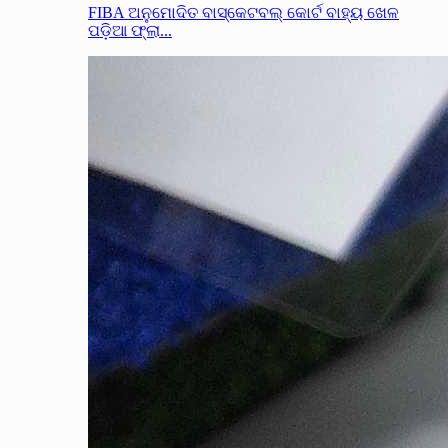
FIBA ଅନୁମୋଦିତ ବାସ୍କେଟବଲ୍ କୋର୍ଟ ବାହ୍ୟ ଖେଳ
ପଡ଼ିଆ ଫ୍ଲା...