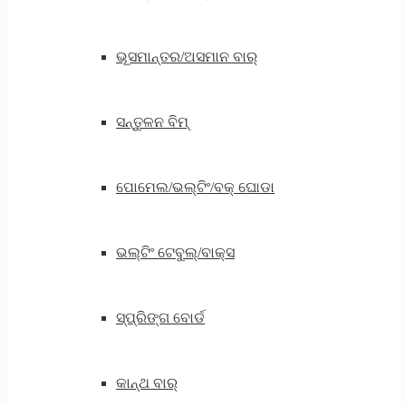
ଭୂସମାନ୍ତର/ଅସମାନ ବାର୍
ସନ୍ତୁଳନ ବିମ୍
ପୋମେଲ/ଭଲ୍ଟିଂ/ବକ୍ ଘୋଡା
ଭଲ୍ଟିଂ ଟେବୁଲ୍/ବାକ୍ସ
ସ୍ପ୍ରିଙ୍ଗ ବୋର୍ଡ
କାନ୍ଥ ବାର୍