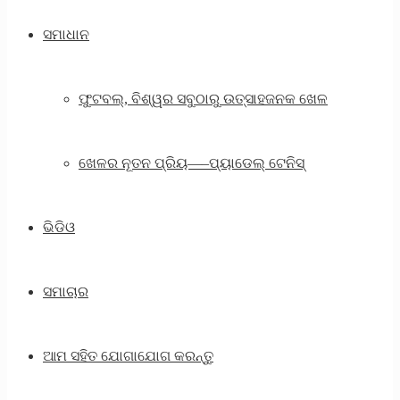
ସମାଧାନ
ଫୁଟବଲ୍, ବିଶ୍ୱର ସବୁଠାରୁ ଉତ୍ସାହଜନକ ଖେଳ
ଖେଳର ନୂତନ ପ୍ରିୟ—–ପ୍ୟାଡେଲ୍ ଟେନିସ୍
ଭିଡିଓ
ସମାଚାର
ଆମ ସହିତ ଯୋଗାଯୋଗ କରନ୍ତୁ