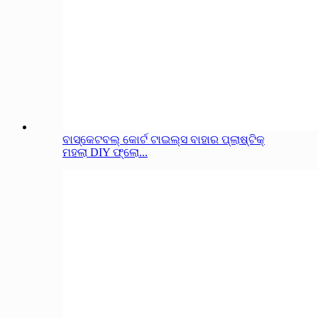
ବାସ୍କେଟବଲ୍ କୋର୍ଟ ଟାଇଲ୍ସ ବାହାର ପ୍ଲାଷ୍ଟିକ୍
ମହଲା DIY ଫ୍ଲୋ...