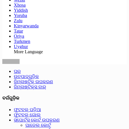
Xhosa
Yiddish
Yoruba
Zulu
Kinyarwanda
Tatar
Oriya
Turkmen
Uyghur
More Language
ଘର
ଉତ୍ପାଦଗୁଡ଼ିକ
ଜିମ୍ନାଷ୍ଟିକ୍ ଉପକରଣ
ଜିମ୍ନାଷ୍ଟିକ୍ସ ବାର୍
ବର୍ଗଗୁଡ଼ିକ
ଫୁଟବଲ୍ ପଡ଼ିଆ
ଫୁଟବଲ୍ ଗୋଲ
ସ୍ପୋର୍ଟସ୍ କୋର୍ଟ ଉପକରଣ
ପାଡେଲ୍ କୋର୍ଟ