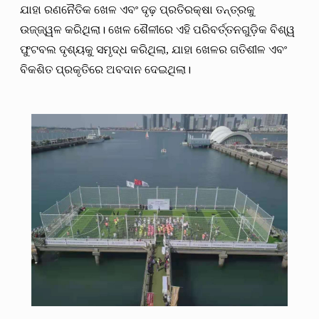
ଯାହା ରଣନୈତିକ ଖେଳ ଏବଂ ଦୃଢ଼ ପ୍ରତିରକ୍ଷା ତନ୍ତ୍ରକୁ
ଉଜ୍ଜ୍ୱଳ କରିଥିଲା। ଖେଳ ଶୈଳୀରେ ଏହି ପରିବର୍ତ୍ତନଗୁଡ଼ିକ ବିଶ୍ୱ
ଫୁଟବଲ ଦୃଶ୍ୟକୁ ସମୃଦ୍ଧ କରିଥିଲା, ଯାହା ଖେଳର ଗତିଶୀଳ ଏବଂ
ବିକଶିତ ପ୍ରକୃତିରେ ଅବଦାନ ଦେଇଥିଲା।