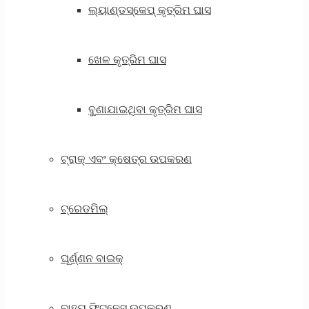
ଲ୍ୟାଣ୍ଡସ୍କେପ୍ କୃତ୍ରିମ ଘାସ
ଖେଳ କୃତ୍ରିମ ଘାସ
ବୁଣାଯାଇଥିବା କୃତ୍ରିମ ଘାସ
ଟ୍ରାକ୍ ଏବଂ କ୍ଷେତ୍ର ଉପକରଣ
ଟ୍ରେଡମିଲ୍
ଘୂର୍ଣ୍ଣନ ବାଇକ୍
ବାହ୍ୟ ଫିଟନେସ୍ ଉପକରଣ