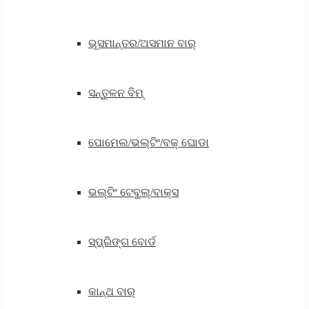
ଭୂସମାନ୍ତର/ଅସମାନ ବାର୍
ସନ୍ତୁଳନ ବିମ୍
ପୋମେଲ/ଭଲ୍ଟିଂ/ବକ୍ ଘୋଡା
ଭଲ୍ଟିଂ ଟେବୁଲ୍/ବାକ୍ସ
ସ୍ପ୍ରିଙ୍ଗ ବୋର୍ଡ
କାନ୍ଥ ବାର୍