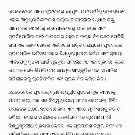
ଯେତେବେଳେ ଆମେ ଫୁଟବଲର ବହୁମୁଖୀ ଉତ୍ପତ୍ତିରୁ ଇଂଲଣ୍ଡରେ
ଏହାର ଆନୁଷ୍ଠାନିକୀକରଣ ପର୍ଯ୍ୟନ୍ତ ଯାତ୍ରାର ସନ୍ଧାନ କରୁ,
ଆମେ ଏକ କାହାଣୀକୁ ଉନ୍ମୋଚନ କରୁ ଯାହା ଖେଳ ଏବଂ
ପ୍ରତିଯୋଗିତା ପାଇଁ ମାନବତାର ସହଜାତ ଇଚ୍ଛା ବିଷୟରେ ଯେତିକି,
ତାହା ଏକ ସରଳ ଖେଳର ଏକୀକରଣ ଶକ୍ତି ବିଷୟରେ। ଫୁଟବଲର
ପ୍ରାରମ୍ଭିକ ଇତିହାସ ଏହାର ବିଶ୍ୱବ୍ୟାପୀ ଆକର୍ଷଣ ଏବଂ ସ୍ଥାୟୀ
ଐତିହ୍ୟକୁ ବୁଝିବା ପାଇଁ ମୂଳଦୁଆ ପକାଇଥାଏ, ଏହା ପ୍ରକାଶ କରେ
ଯେ ଏକ ଖେଳ କିପରି ତା'ର ସମୟର ସାଂସ୍କୃତିକ ଏବଂ ସାମାଜିକ
ଗତିଶୀଳତାକୁ ପ୍ରତିଫଳିତ ଏବଂ ପ୍ରଭାବିତ କରିପାରିବ।
ଯେତେବେଳେ ଫୁଟବଲ୍ ବ୍ରିଟିଶ ଦ୍ୱୀପପୁଞ୍ଜର କୂଳ ବାହାରକୁ
ଯାତ୍ରା କଲା, ଏହା ଏକ ବିଶ୍ୱସ୍ତରୀୟ ଘଟଣା ହୋଇଗଲା, ବିବିଧ
ସଂସ୍କୃତିର ଢାଞ୍ଚା ସହିତ ମିଶିଗଲା ଏବଂ ଏହାର ମୂଳ ସାରକୁ ବଜାୟ
ରଖିଲା - ଖେଳର ସାର୍ବଜନୀନ ଆକର୍ଷଣର ଏକ ପ୍ରମାଣ। ଏହି
ବିଶ୍ୱସ୍ତରୀୟ ପ୍ରସାର କେବଳ ଏକ ପ୍ରସାରଣ ନଥିଲା ବରଂ ଏକ
ପରିବର୍ତ୍ତନ ଥିଲା ଯାହା ଫୁଟବଲ୍ ବିଭିନ୍ନ ଦେଶରେ ଅନନ୍ୟ