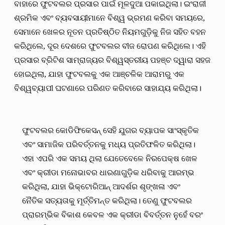
ବାହାରେ ଫୁଟବଲର ପ୍ରସାର ପାଇଁ ମୂଳଦୁଆ ପକାଇଥିଲା। ଇଂରାଜୀ
ଶ୍ରମିକ ଏବଂ ବ୍ୟବସାୟୀମାନେ ବିଶ୍ୱ ଭ୍ରମଣ କରିବା ସମୟରେ,
ସେମାନେ ଖେଳର ନୂତନ ପ୍ରତିଷ୍ଠିତ ନିୟମଗୁଡ଼ିକୁ ନିଜ ସହିତ ବହନ
କରିଥିଲେ, ଦୂର ଦେଶରେ ଫୁଟବଲର ବୀଜ ରୋପଣ କରିଥିଲେ। ଏହି
ପ୍ରସାର ବ୍ରିଟିଶ ସାମ୍ରାଜ୍ୟର ବିଶ୍ୱସ୍ତରୀୟ ପହଞ୍ଚ ଦ୍ୱାରା ସହଜ
ହୋଇଥିଲା, ଯାହା ଫୁଟବଲକୁ ଏକ ଆଞ୍ଚଳିକ ଆରାମରୁ ଏକ
ବିଶ୍ୱବ୍ୟାପୀ ଘଟଣାରେ ପରିଣତ କରିବାରେ ସାହାଯ୍ୟ କରିଥିଲା।
ଫୁଟବଲର କୋଡିଫିକେସନ୍ ସେହି ଯୁଗର ବ୍ୟାପକ ସାଂସ୍କୃତିକ
ଏବଂ ସାମାଜିକ ପରିବର୍ତ୍ତନକୁ ମଧ୍ୟ ପ୍ରତିଫଳିତ କରିଥିଲା।
ଏହା ଏପରି ଏକ ସମୟ ଥିଲା ଯେତେବେଳେ ନିରପେକ୍ଷ ଖେଳ
ଏବଂ କ୍ରୀଡା ମନୋଭାବର ଧାରଣାଗୁଡ଼ିକ ଧରିବାକୁ ଆରମ୍ଭ
କରିଥିଲା, ଯାହା ଭିକ୍ଟୋରିଆନ୍ ଆଦର୍ଶର ଶୃଙ୍ଖଳା ଏବଂ
ନୈତିକ ସତ୍ୟତାକୁ ମୂର୍ତ୍ତିମନ୍ତ କରିଥିଲା। ତେଣୁ ଫୁଟବଲର
ପ୍ରାରମ୍ଭିକ ବିକାଶ କେବଳ ଏକ କ୍ରୀଡା ବିବର୍ତ୍ତନ ନୁହେଁ ବରଂ