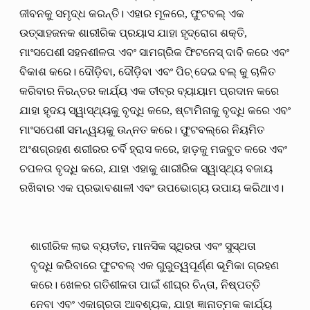
ଜୀବନକୁ ସମୃଦ୍ଧ କରନ୍ତି। ଏହାର ମୂଳରେ, ଫୁଟବଲ୍ ଏକ
ଉତ୍ସାହଜନକ ଶାରୀରିକ ପ୍ରୟାସ ଯାହା ହୃଦ୍‌ରୋଗ ଶକ୍ତି,
ମାଂସପେଶୀ ସହନଶୀଳତା ଏବଂ ସାମଗ୍ରିକ ଫିଟନେସ୍ ଦାବି କରେ ଏବଂ
ବିକାଶ କରେ। ଦୌଡ଼ିବା, ଦୌଡ଼ିବା ଏବଂ ପିଚ୍ ଦେଇ ବଲ୍ କୁ ଚାଳିତ
କରିବାର ନିରନ୍ତର କାର୍ଯ୍ୟ ଏକ ତୀବ୍ର ବ୍ୟାୟାମ ପ୍ରଦାନ କରେ
ଯାହା ହୃଦୟ ସ୍ୱାସ୍ଥ୍ୟକୁ ବୃଦ୍ଧି କରେ, ଷ୍ଟାମିନାକୁ ବୃଦ୍ଧି କରେ ଏବଂ
ମାଂସପେଶୀ ସମନ୍ୱୟକୁ ଉନ୍ନତ କରେ। ଫୁଟବଲ୍ରେ ନିୟମିତ
ଅଂଶଗ୍ରହଣ ଶରୀରର ଚର୍ବି ହ୍ରାସ କରେ, ହାଡ଼କୁ ମଜବୁତ କରେ ଏବଂ
ଚପଳତା ବୃଦ୍ଧି କରେ, ଯାହା ଏହାକୁ ଶାରୀରିକ ସ୍ୱାସ୍ଥ୍ୟ ବଜାୟ
ରଖିବାର ଏକ ପ୍ରଭାବଶାଳୀ ଏବଂ ଉପଭୋଗ୍ୟ ଉପାୟ କରିଥାଏ।
ଶାରୀରିକ ଲାଭ ବ୍ୟତୀତ, ମାନସିକ ସ୍ଥିରତା ଏବଂ ସୁସ୍ଥତା
ବୃଦ୍ଧି କରିବାରେ ଫୁଟବଲ୍ ଏକ ଗୁରୁତ୍ୱପୂର୍ଣ୍ଣ ଭୂମିକା ଗ୍ରହଣ
କରେ। ଖେଳର ଗତିଶୀଳତା ପାଇଁ ଶୀଘ୍ର ଚିନ୍ତା, ନିଷ୍ପତ୍ତି
ନେବା ଏବଂ ଏକାଗ୍ରତା ଆବଶ୍ୟକ, ଯାହା ଜ୍ଞାନାତ୍ମକ କାର୍ଯ୍ୟ