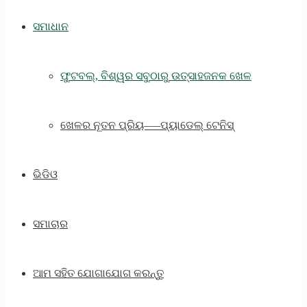
ସମାଧାନ
ଫୁଟବଲ୍, ବିଶ୍ୱର ସବୁଠାରୁ ଉତ୍ସାହଜନକ ଖେଳ
ଖେଳର ନୂତନ ପ୍ରିୟ—–ପ୍ୟାଡେଲ୍ ଟେନିସ୍
ଭିଡିଓ
ସମାଚାର
ଆମ ସହିତ ଯୋଗାଯୋଗ କରନ୍ତୁ