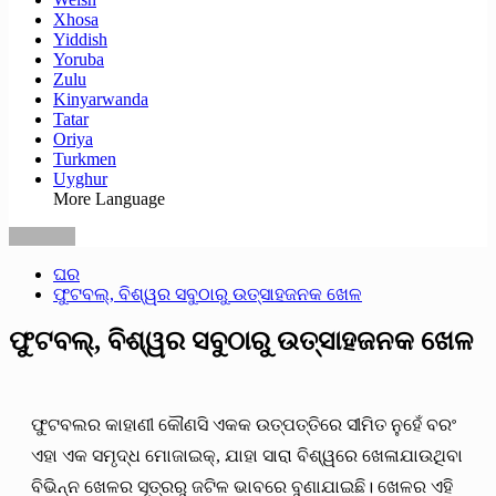
Xhosa
Yiddish
Yoruba
Zulu
Kinyarwanda
Tatar
Oriya
Turkmen
Uyghur
More Language
ଘର
ଫୁଟବଲ୍, ବିଶ୍ୱର ସବୁଠାରୁ ଉତ୍ସାହଜନକ ଖେଳ
ଫୁଟବଲ୍, ବିଶ୍ୱର ସବୁଠାରୁ ଉତ୍ସାହଜନକ ଖେଳ
ଫୁଟବଲର କାହାଣୀ କୌଣସି ଏକକ ଉତ୍ପତ୍ତିରେ ସୀମିତ ନୁହେଁ ବରଂ
ଏହା ଏକ ସମୃଦ୍ଧ ମୋଜାଇକ୍, ଯାହା ସାରା ବିଶ୍ୱରେ ଖେଳାଯାଉଥିବା
ବିଭିନ୍ନ ଖେଳର ସୂତ୍ରରୁ ଜଟିଳ ଭାବରେ ବୁଣାଯାଇଛି। ଖେଳର ଏହି