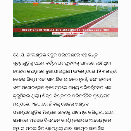
ତଥାପି, ଇଂଲଣ୍ଡର ସବୁଜ ପରିବେଶରେ ଏହି ଭିନ୍ନ
ସୂତ୍ରଗୁଡ଼ିକୁ ଆମେ ବର୍ତ୍ତମାନ ଫୁଟବଲ୍ ଭାବରେ ଜାଣିଥିବା
ଖେଳର କପଡ଼ାରେ ବୁଣାଯାଇଥିଲା। ଇଂଲଣ୍ଡରେ 19 ଶତାବ୍ଦୀ
କେବଳ ଶିଳ୍ପ ଏବଂ ସାମାଜିକ ଭାବରେ ନୁହେଁ, ବରଂ କ୍ରୀଡା
ଏବଂ ମନୋରଞ୍ଜନ କ୍ଷେତ୍ରରେ ମଧ୍ୟ ପରିବର୍ତ୍ତନର ଏକ
କ୍ରୁସିବଲ ଥିଲା। ଶିଳ୍ପ ବିପ୍ଳବର ପରିବର୍ତ୍ତିତ ଦୃଶ୍ୟପଟ
ମଧ୍ୟରେ, ଏହିଠାରେ ହିଁ ବଲ୍ ଖେଳର ଖଣ୍ଡିତ
ପରମ୍ପରାଗୁଡ଼ିକ ମିଶ୍ରଣ ହେବାକୁ ଆରମ୍ଭ କରିଥିଲା, ଯାହା
ସାଧାରଣ ଅବସର ବିନୋଦନ କାର୍ଯ୍ୟକଳାପର ଆବଶ୍ୟକତା
ଦ୍ୱାରା ପ୍ରଭାବିତ ହୋଇଥିଲା ଯାହା ସମୟର ସାମାଜିକ