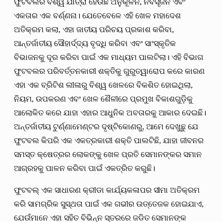
ଫୁଟବଲର ବିଶ୍ୱ ଯାତ୍ରା ହେଉଛି ଅନୁକୂଳନ, ନବସୃଜନ ଏବଂ
ଏକତାର ଏକ ବର୍ଣ୍ଣନା। ଯେତେବେଳେ ଏହି ଖେଳ ମହାଦେଶ
ଅତିକ୍ରମ କଲା, ଏହା ଜାତୀୟ ପରିଚୟ ପ୍ରକାଶ କରିବା,
ଆନ୍ତର୍ଜାତୀୟ ସୌହାର୍ଦ୍ଦ୍ୟ ବୃଦ୍ଧି କରିବା ଏବଂ ସାଂସ୍କୃତିକ
ବିଭାଜନକୁ ଦୂର କରିବା ପାଇଁ ଏକ ମାଧ୍ୟମ ପାଲଟିଲା। ଏହି ବିଭାଗ
ଫୁଟବଲର ପରିବର୍ତ୍ତନକାରୀ ଶକ୍ତିକୁ ଗୁରୁତ୍ୱାରୋପ କରେ କାରଣ
ଏହା ଏକ ବ୍ରିଟିଶ ଲୀଳାରୁ ବିଶ୍ୱ ଖେଳରେ ବିକଶିତ ହୋଇଥିଲା,
ନିୟମ, ଉପକରଣ ଏବଂ ଖେଳ ଶୈଳୀରେ ପ୍ରମୁଖ ବିକାଶଗୁଡ଼ିକୁ
ଆଲୋକିତ କରେ ଯାହା ଏହାର ଆଧୁନିକ ଅବତାରକୁ ଆକାର ଦେଇଛି।
ଅନ୍ତର୍ଜାତୀୟ ଟୁର୍ଣ୍ଣାମେଣ୍ଟର ଦୃଷ୍ଟିକୋଣରୁ, ଆମେ ଦେଖୁଛୁ ଯେ
ଫୁଟବଲ କିପରି ଏକ ଏକତ୍ରକାରୀ ଶକ୍ତି ପାଲଟିଛି, ଯାହା ଜୀବନର
ସମସ୍ତ କ୍ଷେତ୍ରର ଲୋକଙ୍କୁ ଖେଳ ପ୍ରତି ସେମାନଙ୍କର ସମାନ
ଆଗ୍ରହକୁ ପାଳନ କରିବା ପାଇଁ ଏକତ୍ରିତ କରୁଛି।
ଫୁଟବଲ୍ ଏକ ସାଧାରଣ କ୍ରୀଡା କାର୍ଯ୍ୟକଳାପର ସୀମା ଅତିକ୍ରମ
କରି ସାମଗ୍ରିକ ସୁସ୍ଥତା ପାଇଁ ଏକ ଗଭୀର ଉତ୍ତେଜକ ହୋଇଯାଏ,
ଯେଉଁମାନେ ଏହା ସହିତ ବିଭିନ୍ନ ସ୍ତରରେ ଜଡିତ ସେମାନଙ୍କ