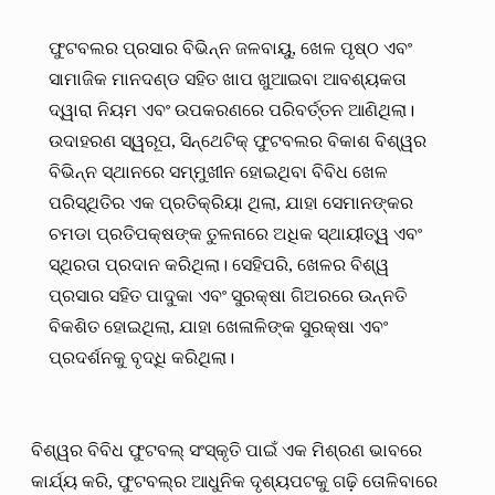
ଫୁଟବଲର ପ୍ରସାର ବିଭିନ୍ନ ଜଳବାୟୁ, ଖେଳ ପୃଷ୍ଠ ଏବଂ
ସାମାଜିକ ମାନଦଣ୍ଡ ସହିତ ଖାପ ଖୁଆଇବା ଆବଶ୍ୟକତା
ଦ୍ୱାରା ନିୟମ ଏବଂ ଉପକରଣରେ ପରିବର୍ତ୍ତନ ଆଣିଥିଲା।
ଉଦାହରଣ ସ୍ୱରୂପ, ସିନ୍ଥେଟିକ୍ ଫୁଟବଲର ବିକାଶ ବିଶ୍ୱର
ବିଭିନ୍ନ ସ୍ଥାନରେ ସମ୍ମୁଖୀନ ହୋଇଥିବା ବିବିଧ ଖେଳ
ପରିସ୍ଥିତିର ଏକ ପ୍ରତିକ୍ରିୟା ଥିଲା, ଯାହା ସେମାନଙ୍କର
ଚମଡା ପ୍ରତିପକ୍ଷଙ୍କ ତୁଳନାରେ ଅଧିକ ସ୍ଥାୟୀତ୍ୱ ଏବଂ
ସ୍ଥିରତା ପ୍ରଦାନ କରିଥିଲା। ସେହିପରି, ଖେଳର ବିଶ୍ୱ
ପ୍ରସାର ସହିତ ପାଦୁକା ଏବଂ ସୁରକ୍ଷା ଗିଅରରେ ଉନ୍ନତି
ବିକଶିତ ହୋଇଥିଲା, ଯାହା ଖେଳାଳିଙ୍କ ସୁରକ୍ଷା ଏବଂ
ପ୍ରଦର୍ଶନକୁ ବୃଦ୍ଧି କରିଥିଲା।
ବିଶ୍ୱର ବିବିଧ ଫୁଟବଲ୍ ସଂସ୍କୃତି ପାଇଁ ଏକ ମିଶ୍ରଣ ଭାବରେ
କାର୍ଯ୍ୟ କରି, ଫୁଟବଲ୍‌ର ଆଧୁନିକ ଦୃଶ୍ୟପଟକୁ ଗଢ଼ି ତୋଳିବାରେ