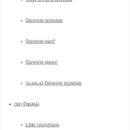
ପିକଲ୍ବଲ୍ ଉପକରଣ
ପିକଲବଲ୍ କୋର୍ଟ
ପିକଲ୍ବଲ୍ ରାକେଟ୍
ଅନ୍ୟାନ୍ୟ ପିକଲବଲ୍ ଉପକରଣ
ଆମ ବିଷୟରେ
LDK ପ୍ରୋଫାଇଲ୍