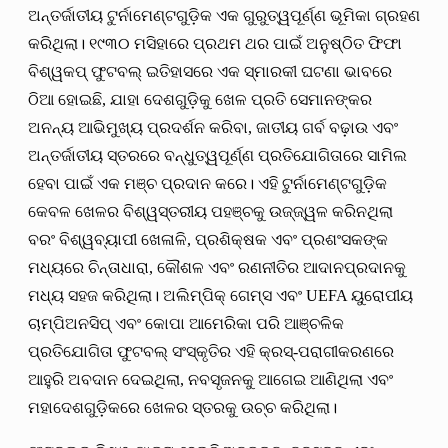
ଅନ୍ତର୍ଜାତୀୟ ଟୁର୍ନାମେଣ୍ଟଗୁଡ଼ିକ ଏକ ଗୁରୁତ୍ୱପୂର୍ଣ୍ଣ ଭୂମିକା ଗ୍ରହଣ
କରିଥିଲା। ୧୯୩୦ ମସିହାରେ ପ୍ରଥମ ଥର ପାଇଁ ଅନୁଷ୍ଠିତ ଫିଫା
ବିଶ୍ୱକପ୍ ଫୁଟବଲ୍ ଇତିହାସରେ ଏକ ସ୍ମାରକୀ ଘଟଣା ଭାବରେ
ଠିଆ ହୋଇଛି, ଯାହା ଦେଶଗୁଡ଼ିକୁ ଖେଳ ପ୍ରତି ସେମାନଙ୍କର
ଅନନ୍ୟ ଆଭିମୁଖ୍ୟ ପ୍ରଦର୍ଶନ କରିବା, ଜାତୀୟ ଗର୍ବ ବଢ଼ାଉ ଏବଂ
ଅନ୍ତର୍ଜାତୀୟ ସ୍ତରରେ ବନ୍ଧୁତ୍ୱପୂର୍ଣ୍ଣ ପ୍ରତିଯୋଗିତାରେ ସାମିଲ
ହେବା ପାଇଁ ଏକ ମଞ୍ଚ ପ୍ରଦାନ କରେ। ଏହି ଟୁର୍ନାମେଣ୍ଟଗୁଡ଼ିକ
କେବଳ ଖେଳର ବିଶ୍ୱସ୍ତରୀୟ ପହଞ୍ଚକୁ ଉଜ୍ଜ୍ୱଳ କରିନଥିଲା
ବରଂ ବିଶ୍ୱବ୍ୟାପୀ ଖେଳାଳି, ପ୍ରଶିକ୍ଷକ ଏବଂ ପ୍ରଶଂସକଙ୍କ
ମଧ୍ୟରେ ଚିନ୍ତାଧାରା, କୌଶଳ ଏବଂ ରଣନୀତିର ଆଦାନପ୍ରଦାନକୁ
ମଧ୍ୟ ସହଜ କରିଥିଲା। ଅଲିମ୍ପିକ୍ ଗେମ୍ସ ଏବଂ UEFA ୟୁରୋପୀୟ
ଚାମ୍ପିଅନସିପ୍ ଏବଂ କୋପା ଆମେରିକା ପରି ଆଞ୍ଚଳିକ
ପ୍ରତିଯୋଗିତା ଫୁଟବଲ୍ ସଂସ୍କୃତିର ଏହି କ୍ରସ୍-ପରାଗୀକରଣରେ
ଆହୁରି ଅବଦାନ ଦେଇଥିଲା, ନବସୃଜନକୁ ଆଗେଇ ଆଣିଥିଲା ​​ଏବଂ
ମହାଦେଶଗୁଡ଼ିକରେ ଖେଳର ସ୍ତରକୁ ଉଚ୍ଚ କରିଥିଲା।