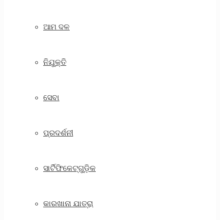
ଆମ ଦଳ
ନିଯୁକ୍ତି
ସେବା
ପ୍ରଦର୍ଶନୀ
ସାର୍ଟିଫିକେଟ୍‌ଗୁଡ଼ିକ
କାରଖାନା ଯାତ୍ରା