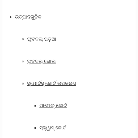
ଉତ୍ପାଦଗୁଡ଼ିକ
ଫୁଟବଲ୍ ପଡ଼ିଆ
ଫୁଟବଲ୍ ଗୋଲ
ସ୍ପୋର୍ଟସ୍ କୋର୍ଟ ଉପକରଣ
ପାଡେଲ୍ କୋର୍ଟ
ସ୍କ୍ୱାସ୍ କୋର୍ଟ