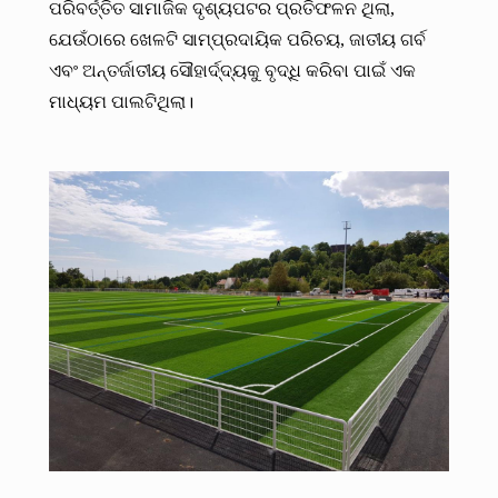
ପରିବର୍ତ୍ତିତ ସାମାଜିକ ଦୃଶ୍ୟପଟର ପ୍ରତିଫଳନ ଥିଲା,
ଯେଉଁଠାରେ ଖେଳଟି ସାମ୍ପ୍ରଦାୟିକ ପରିଚୟ, ଜାତୀୟ ଗର୍ବ
ଏବଂ ଅନ୍ତର୍ଜାତୀୟ ସୌହାର୍ଦ୍ଦ୍ୟକୁ ବୃଦ୍ଧି କରିବା ପାଇଁ ଏକ
ମାଧ୍ୟମ ପାଲଟିଥିଲା।