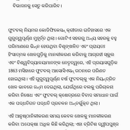
ବିଭାଜନକୁ ସେତୁ କରିପାରିବ।
ଫୁଟବଲ୍ ନିୟମର କୋଡିଫିକେସନ୍ କ୍ରୀଡାର ଇତିହାସରେ ଏକ
ଗୁରୁତ୍ୱପୂର୍ଣ୍ଣ ମୁହୂର୍ତ୍ତ ଥିଲା। ଗୋଟିଏ ସହରରୁ ଅନ୍ୟ ସହରକୁ ବହୁ
ପରିମାଣରେ ଭିନ୍ନ ହେଉଥିବା ବିଶୃଙ୍ଖଳିତ ଏବଂ ପ୍ରାୟତଃ
ହିଂସାତ୍ମକ ଖେଳଗୁଡ଼ିକୁ ମାନକୀକରଣ କରିବାକୁ ଆଗ୍ରହୀ ସ୍କୁଲ
ଏବଂ ବିଶ୍ୱବିଦ୍ୟାଳୟମାନଙ୍କ ନେତୃତ୍ୱରେ, ଏହି ପ୍ରୟାସଗୁଡ଼ିକ
1863 ମସିହାରେ ଫୁଟବଲ୍ ଆସୋସିଏସନ୍ ଗଠନରେ ପରିଣତ
ହୋଇଥିଲା। ଏହି ଗୁରୁତ୍ୱପୂର୍ଣ୍ଣ ବର୍ଷ ଫୁଟବଲ୍କୁ ଏକ ନିୟନ୍ତ୍ରିତ
ଖେଳ ଭାବରେ ଜନ୍ମ ଦେଇଥିଲା, ଯେଉଁଥିରେ ବଲକୁ ପରିଚାଳନା
କରିବା ନିଷେଧ ଏବଂ ଫୁଟବଲ୍ କ୍ଷେତ୍ରରେ ବିବାଦ ସମାଧାନ ପାଇଁ
ଏକ ପଦ୍ଧତିଗତ ପଦ୍ଧତି ପ୍ରଚଳନ ଅନ୍ତର୍ଭୁକ୍ତ ଥିଲା।
ଏହି ଆନୁଷ୍ଠାନିକୀକରଣ ସମୟ କେବଳ ଖେଳକୁ ମାନକୀକରଣ
କରିବା ଅପେକ୍ଷା ଅଧିକ କିଛି କରିଥିଲା; ଏହା ବ୍ରିଟିଶ ଦ୍ୱୀପପୁଞ୍ଜ