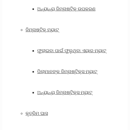
ଅନ୍ୟାନ୍ୟ ଜିମ୍ନାଷ୍ଟିକ୍ ଉପକରଣ
ଜିମ୍ନାଷ୍ଟିକ୍ ମ୍ୟାଟ୍
ଫୁଲାଇବା ପାଇଁ ଫୁଲୁଥିବା ଏୟାର ମ୍ୟାଟ୍
ପିଲାମାନଙ୍କ ଜିମ୍ନାଷ୍ଟିକ୍ସ ମ୍ୟାଟ୍
ଅନ୍ୟାନ୍ୟ ଜିମ୍ନାଷ୍ଟିକ୍ସ ମ୍ୟାଟ୍
କୃତ୍ରିମ ଘାସ