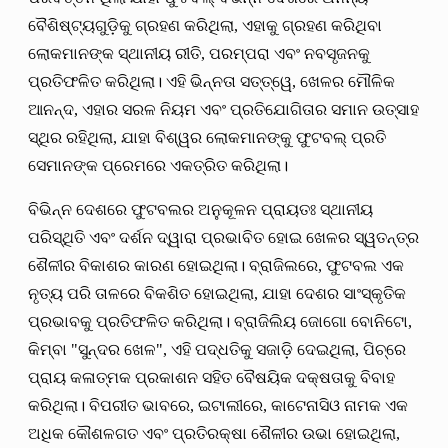
ବୈଶିଷ୍ଟ୍ୟଗୁଡ଼ିକୁ ଗ୍ରହଣ କରିଥିଲା, ଏହାକୁ ଗ୍ରହଣ କରିଥିବା
ଲୋକମାନଙ୍କ ସ୍ଥାନୀୟ ରୀତି, ପରମ୍ପରା ଏବଂ ନବସୃଜନକୁ
ପ୍ରତିଫଳିତ କରିଥିଲା। ଏହି ଭିନ୍ନତା ସତ୍ତ୍ୱେ, ଖେଳର ମୌଳିକ
ଆନନ୍ଦ, ଏହାର ସରଳ ନିୟମ ଏବଂ ପ୍ରତିଯୋଗିତାର ସମାନ ଉତ୍ସାହ
ସ୍ଥିର ରହିଥିଲା, ଯାହା ବିଶ୍ୱର ଲୋକମାନଙ୍କୁ ଫୁଟବଲ୍ ପ୍ରତି
ସେମାନଙ୍କ ପ୍ରେମରେ ଏକତ୍ରିତ କରିଥିଲା।
ବିଭିନ୍ନ ଦେଶରେ ଫୁଟବଲର ଅନୁକୂଳନ ପ୍ରାୟତଃ ସ୍ଥାନୀୟ
ପରିସ୍ଥିତି ଏବଂ ଦର୍ଶନ ଦ୍ୱାରା ପ୍ରଭାବିତ ହୋଇ ଖେଳର ସ୍ୱତନ୍ତ୍ର
ଶୈଳୀର ବିକାଶର କାରଣ ହୋଇଥିଲା। ବ୍ରାଜିଲରେ, ଫୁଟବଲ ଏକ
ନୃତ୍ୟ ପରି ତାଳରେ ବିକଶିତ ହୋଇଥିଲା, ଯାହା ଦେଶର ସାଂସ୍କୃତିକ
ପ୍ରଭାବକୁ ପ୍ରତିଫଳିତ କରିଥିଲା। ବ୍ରାଜିଲିୟ ଜୋଗୋ ବୋନିଟୋ,
କିମ୍ବା "ସୁନ୍ଦର ଖେଳ", ଏହି ପଦ୍ଧତିକୁ ସଜାଡ଼ି ଦେଇଥିଲା, ପିଚ୍‌ରେ
ପ୍ରାୟ କଳାତ୍ମକ ପ୍ରକାଶନ ସହିତ ବୈଷୟିକ ଦକ୍ଷତାକୁ ବିବାହ
କରିଥିଲା। ବିପରୀତ ଭାବରେ, ଇଟାଲୀରେ, କାଟେନାସିଓ ନାମକ ଏକ
ଅଧିକ କୌଶଳଗତ ଏବଂ ପ୍ରତିରକ୍ଷା ଶୈଳୀର ଉଭା ହୋଇଥିଲା,