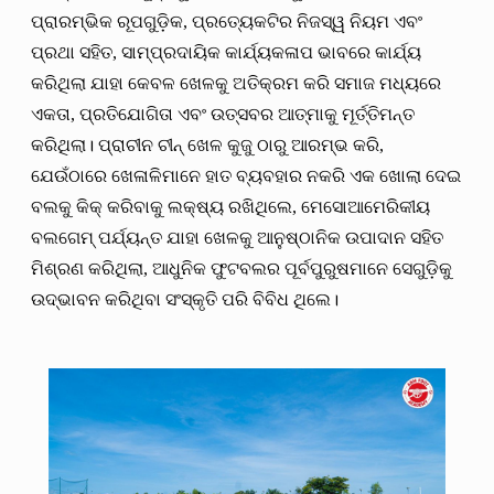
ପ୍ରାରମ୍ଭିକ ରୂପଗୁଡ଼ିକ, ପ୍ରତ୍ୟେକଟିର ନିଜସ୍ୱ ନିୟମ ଏବଂ
ପ୍ରଥା ସହିତ, ସାମ୍ପ୍ରଦାୟିକ କାର୍ଯ୍ୟକଳାପ ଭାବରେ କାର୍ଯ୍ୟ
କରିଥିଲା ​​ଯାହା କେବଳ ଖେଳକୁ ଅତିକ୍ରମ କରି ସମାଜ ମଧ୍ୟରେ
ଏକତା, ପ୍ରତିଯୋଗିତା ଏବଂ ଉତ୍ସବର ଆତ୍ମାକୁ ମୂର୍ତ୍ତିମନ୍ତ
କରିଥିଲା। ପ୍ରାଚୀନ ଚୀନ୍ ଖେଳ କୁଜୁ ଠାରୁ ଆରମ୍ଭ କରି,
ଯେଉଁଠାରେ ଖେଳାଳିମାନେ ହାତ ବ୍ୟବହାର ନକରି ଏକ ଖୋଲା ଦେଇ
ବଲକୁ କିକ୍ କରିବାକୁ ଲକ୍ଷ୍ୟ ରଖିଥିଲେ, ମେସୋଆମେରିକୀୟ
ବଲଗେମ୍ ପର୍ଯ୍ୟନ୍ତ ଯାହା ଖେଳକୁ ଆନୁଷ୍ଠାନିକ ଉପାଦାନ ସହିତ
ମିଶ୍ରଣ କରିଥିଲା, ଆଧୁନିକ ଫୁଟବଲର ପୂର୍ବପୁରୁଷମାନେ ସେଗୁଡ଼ିକୁ
ଉଦ୍ଭାବନ କରିଥିବା ସଂସ୍କୃତି ପରି ବିବିଧ ଥିଲେ।