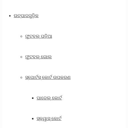
ଉତ୍ପାଦଗୁଡ଼ିକ
ଫୁଟବଲ୍ ପଡ଼ିଆ
ଫୁଟବଲ୍ ଗୋଲ
ସ୍ପୋର୍ଟସ୍ କୋର୍ଟ ଉପକରଣ
ପାଡେଲ୍ କୋର୍ଟ
ସ୍କ୍ୱାସ୍ କୋର୍ଟ