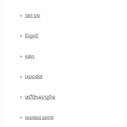
ଆମ ଦଳ
ନିଯୁକ୍ତି
ସେବା
ପ୍ରଦର୍ଶନୀ
ସାର୍ଟିଫିକେଟ୍‌ଗୁଡ଼ିକ
କାରଖାନା ଯାତ୍ରା