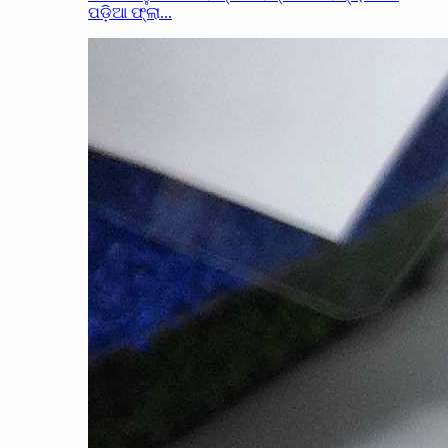
ପଡ଼ିଆ ଫ୍ଲା...