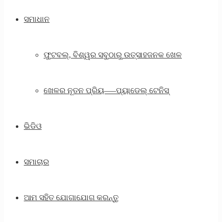
ସମାଧାନ
ଫୁଟବଲ୍, ବିଶ୍ୱର ସବୁଠାରୁ ଉତ୍ସାହଜନକ ଖେଳ
ଖେଳର ନୂତନ ପ୍ରିୟ—–ପ୍ୟାଡେଲ୍ ଟେନିସ୍
ଭିଡିଓ
ସମାଚାର
ଆମ ସହିତ ଯୋଗାଯୋଗ କରନ୍ତୁ