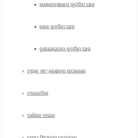
ଲ୍ୟାଣ୍ଡସ୍କେପ୍ କୃତ୍ରିମ ଘାସ
ଖେଳ କୃତ୍ରିମ ଘାସ
ବୁଣାଯାଇଥିବା କୃତ୍ରିମ ଘାସ
ଟ୍ରାକ୍ ଏବଂ କ୍ଷେତ୍ର ଉପକରଣ
ଟ୍ରେଡମିଲ୍
ଘୂର୍ଣ୍ଣନ ବାଇକ୍
ବାହ୍ୟ ଫିଟନେସ୍ ଉପକରଣ