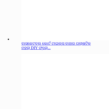
ବାସ୍କେଟବଲ୍ କୋର୍ଟ ଟାଇଲ୍ସ ବାହାର ପ୍ଲାଷ୍ଟିକ୍
ମହଲା DIY ଫ୍ଲୋ...