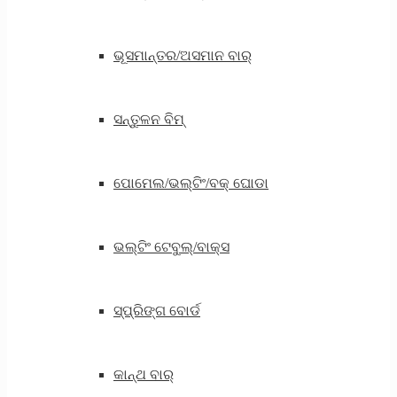
ଭୂସମାନ୍ତର/ଅସମାନ ବାର୍
ସନ୍ତୁଳନ ବିମ୍
ପୋମେଲ/ଭଲ୍ଟିଂ/ବକ୍ ଘୋଡା
ଭଲ୍ଟିଂ ଟେବୁଲ୍/ବାକ୍ସ
ସ୍ପ୍ରିଙ୍ଗ ବୋର୍ଡ
କାନ୍ଥ ବାର୍