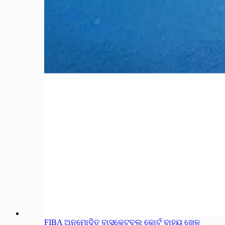
FIBA ଅନୁମୋଦିତ ବାସ୍କେଟବଲ୍ କୋର୍ଟ ବାହ୍ୟ ଖେଳ