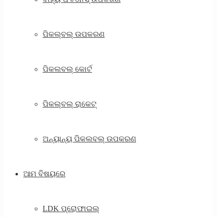
ପିକଲ୍ବଲ୍ ଉପକରଣ
ପିକଲବଲ୍ କୋର୍ଟ
ପିକଲ୍ବଲ୍ ରାକେଟ୍
ଅନ୍ୟାନ୍ୟ ପିକଲବଲ୍ ଉପକରଣ
ଆମ ବିଷୟରେ
LDK ପ୍ରୋଫାଇଲ୍