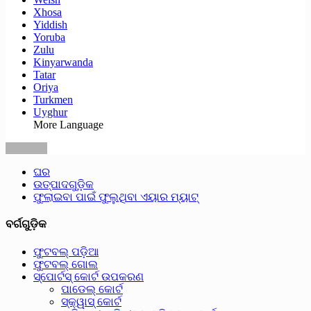
Xhosa
Yiddish
Yoruba
Zulu
Kinyarwanda
Tatar
Oriya
Turkmen
Uyghur
More Language
ଘର
ଉତ୍ପାଦଗୁଡ଼ିକ
ଫୁଲାଇବା ପାଇଁ ଫୁଲୁଥିବା ଏୟାର ମ୍ୟାଟ୍
ବର୍ଗଗୁଡ଼ିକ
ଫୁଟବଲ୍ ପଡ଼ିଆ
ଫୁଟବଲ୍ ଗୋଲ
ସ୍ପୋର୍ଟସ୍ କୋର୍ଟ ଉପକରଣ
ପାଡେଲ୍ କୋର୍ଟ
ସ୍କ୍ୱାସ୍ କୋର୍ଟ