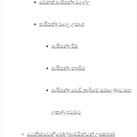
වෙනත් පැසිපන්දු වළල්ල
පැසිපන්දු වළලු උපාංග
පැසිපන්දු රිම්
පැසිපන්දු පසුබිම
පැසිපන්දු වෙඩි තැබීමේ ඔරලෝසුව සහ
ලකුණු පුවරුව
ටෙනිස්/වොලිබෝල්/බැඩ්මින්ටන් උපකරණ