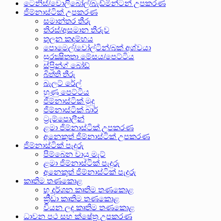
ටෙනිස්/වොලිබෝල්/බැඩ්මින්ටන් උපකරණ
ජිම්නාස්ටික් උපකරණ
සමාන්තර තීරු
තිරස්/අසමාන තීරුව
තුලන කදම්භය
පොමෙල්/වෝල්ටින්/බක් අශ්වයා
සුරක්‍ෂිතතා මේසය/පෙට්ටිය
ස්ප්‍රින්ග් බෝඩ්
බිත්ති තීරු
බැලට් රේල්
හුණු පෙට්ටිය
ජිම්නාස්ටික් මුදු
ජිම්නාස්ටික් බාර්
ට්‍රැම්පොලීන්
ළමා ජිම්නාස්ටික් උපකරණ
අනෙකුත් ජිම්නාස්ටික් උපකරණ
ජිම්නාස්ටික් පැදුරු
පිම්බෙන වායු මැට්
ළමා ජිම්නාස්ටික් පැදුරු
අනෙකුත් ජිම්නාස්ටික් පැදුරු
කෘතිම තණකොළ
භූ දර්ශන කෘතිම තණකොළ
ක්‍රීඩා කෘතිම තණකොළ
වියන ලද කෘතිම තණකොළ
ධාවන පථ සහ ක්ෂේත්‍ර උපකරණ