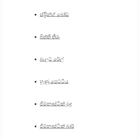
ස්ප්‍රින්ග් බෝඩ්
බිත්ති තීරු
බැලට් රේල්
හුණු පෙට්ටිය
ජිම්නාස්ටික් මුදු
ජිම්නාස්ටික් බාර්