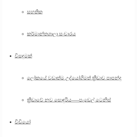
සහතික
කර්මාන්තශාලා සංචාරය
විසඳුමක්
ලෝකයේ වඩාත්ම උද්යෝගිමත් ක්‍රීඩාව පාපන්දු
ක්‍රීඩාවේ නව සොඳුරිය—–පැඩෙල් ටෙනිස්
වීඩියෝ