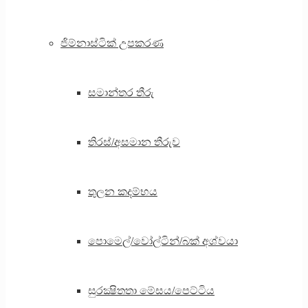
ජිම්නාස්ටික් උපකරණ
සමාන්තර තීරු
තිරස්/අසමාන තීරුව
තුලන කදම්භය
පොමෙල්/වෝල්ටින්/බක් අශ්වයා
සුරක්‍ෂිතතා මේසය/පෙට්ටිය