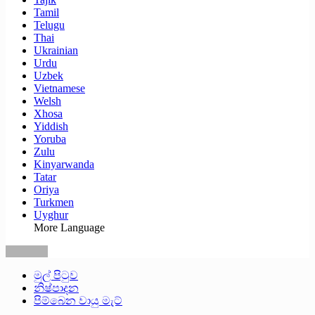
Tamil
Telugu
Thai
Ukrainian
Urdu
Uzbek
Vietnamese
Welsh
Xhosa
Yiddish
Yoruba
Zulu
Kinyarwanda
Tatar
Oriya
Turkmen
Uyghur
More Language
මුල් පිටුව
නිෂ්පාදන
පිම්බෙන වායු මැට්