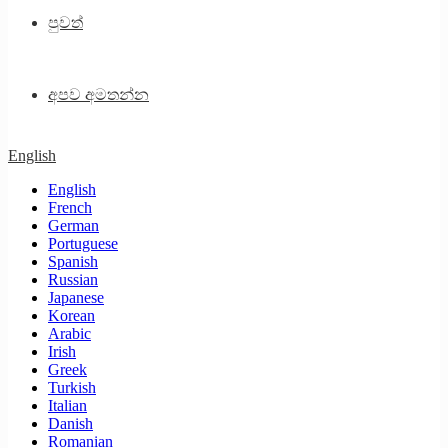
පුවත්
අපව අමතන්න
English
English
French
German
Portuguese
Spanish
Russian
Japanese
Korean
Arabic
Irish
Greek
Turkish
Italian
Danish
Romanian