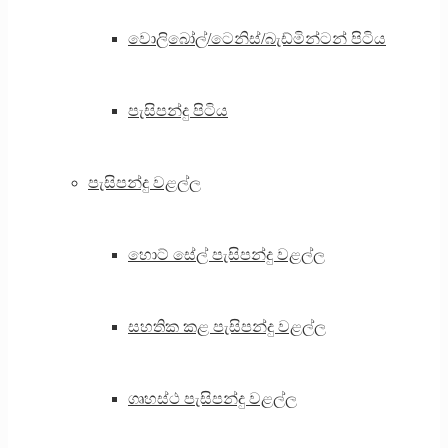
වොලිබෝල්/ටෙනිස්/බැඩ්මින්ටන් පිටිය
පැසිපන්දු පිටිය
පැසිපන්දු වළල්ල
හොට් සේල් පැසිපන්දු වළල්ල
සහතික කළ පැසිපන්දු වළල්ල
ගෘහස්ථ පැසිපන්දු වළල්ල