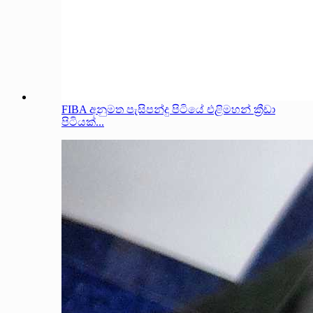
FIBA අනුමත පැසිපන්දු පිටියේ එළිමහන් ක්‍රීඩා
පිටියක්...