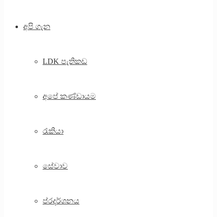
අපි ගැන
LDK පැතිකඩ
අපේ කණ්ඩායම
රැකියා
සේවාව
ප්රදර්ශනය