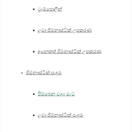
ට්‍රැම්පොලීන්
ළමා ජිම්නාස්ටික් උපකරණ
අනෙකුත් ජිම්නාස්ටික් උපකරණ
ජිම්නාස්ටික් පැදුරු
පිම්බෙන වායු මැට්
ළමා ජිම්නාස්ටික් පැදුරු