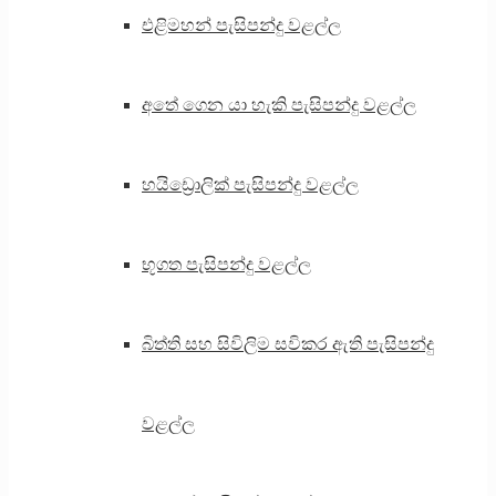
එළිමහන් පැසිපන්දු වළල්ල
අතේ ගෙන යා හැකි පැසිපන්දු වළල්ල
හයිඩ්‍රොලික් පැසිපන්දු වළල්ල
භූගත පැසිපන්දු වළල්ල
බිත්ති සහ සිවිලිම සවිකර ඇති පැසිපන්දු
වළල්ල