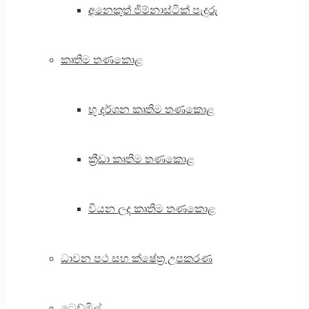
අනෙකුත් ජිම්නාස්ටික් පැදුරු
කෘතිම තණකොළ
භූ දර්ශන කෘතිම තණකොළ
ක්‍රීඩා කෘතිම තණකොළ
වියන ලද කෘතිම තණකොළ
ධාවන පථ සහ ක්ෂේත්‍ර උපකරණ
ට්‍රෙඩ්මිල්