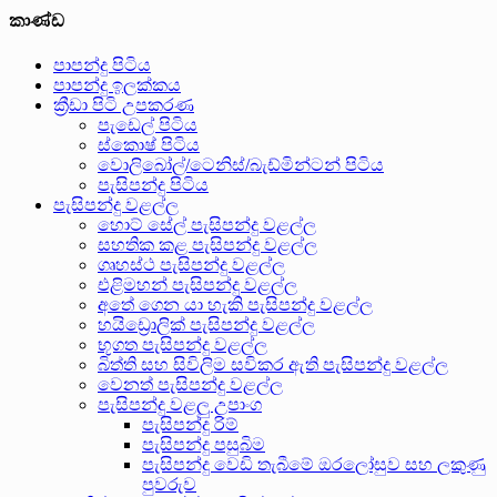
කාණ්ඩ
පාපන්දු පිටිය
පාපන්දු ඉලක්කය
ක්‍රීඩා පිටි උපකරණ
පැඩෙල් පිටිය
ස්කොෂ් පිටිය
වොලිබෝල්/ටෙනිස්/බැඩ්මින්ටන් පිටිය
පැසිපන්දු පිටිය
පැසිපන්දු වළල්ල
හොට් සේල් පැසිපන්දු වළල්ල
සහතික කළ පැසිපන්දු වළල්ල
ගෘහස්ථ පැසිපන්දු වළල්ල
එළිමහන් පැසිපන්දු වළල්ල
අතේ ගෙන යා හැකි පැසිපන්දු වළල්ල
හයිඩ්‍රොලික් පැසිපන්දු වළල්ල
භූගත පැසිපන්දු වළල්ල
බිත්ති සහ සිවිලිම සවිකර ඇති පැසිපන්දු වළල්ල
වෙනත් පැසිපන්දු වළල්ල
පැසිපන්දු වළලු උපාංග
පැසිපන්දු රිම්
පැසිපන්දු පසුබිම
පැසිපන්දු වෙඩි තැබීමේ ඔරලෝසුව සහ ලකුණු
පුවරුව