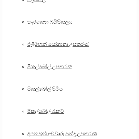
කැරකෙන බයිසිකලය
එළිමහන් යෝග්‍යතා උපකරණ
පිකල්බෝල් උපකරණ
පිකල්බෝල් පිටිය
පිකල්බෝල් රැකට්
අනෙකුත් අච්චාරු පන්දු උපකරණ