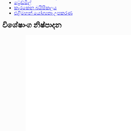
ට්‍රෙඩ්මිල්
කැරකෙන බයිසිකලය
එළිමහන් යෝග්‍යතා උපකරණ
විශේෂාංග නිෂ්පාදන