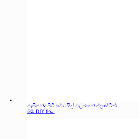
පැසිපන්දු පිටියේ ටයිල් එළිමහන් ප්ලාස්ටික්
බිම DIY flo...