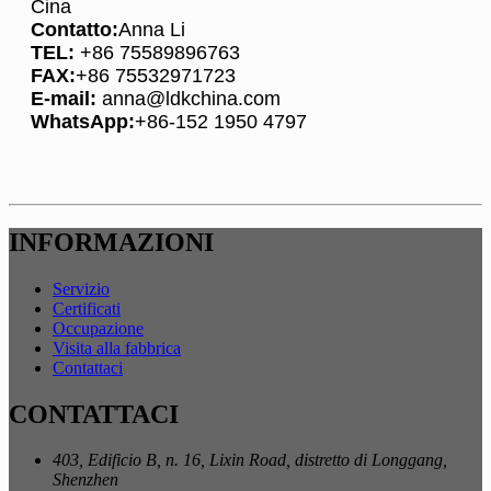
Cina
Contatto:
Anna Li
TEL:
+86 75589896763
FAX:
+86 75532971723
E-mail:
anna@ldkchina.com
WhatsApp:
+86-152 1950 4797
INFORMAZIONI
Servizio
Certificati
Occupazione
Visita alla fabbrica
Contattaci
CONTATTACI
403, Edificio B, n. 16, Lixin Road, distretto di Longgang,
Shenzhen