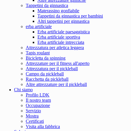
Altre attrezzature ginniche
Tappetini da ginnastica
Materassino gonfiabile
Tappetini da ginnastica per bambini
Altri tappetini per ginnastica
erba artificiale
Erba artificiale paesaggistica
Erba artificiale sportiva
Erba artificiale intrecciata
Attrezzatura per atletica leggera
Tapis roulant
Bicicletta da spinning
Attrezzature per il fitness all'aperto
Attrezzatura per il pickleball
Campo da pickleball
Racchetta da pickleball
Altre attrezzature per il pickleball
Chi siamo
Profilo LDK
Il nostro team
Occupazione
Servizio
Mostra
Certificati
Visita alla fabbrica