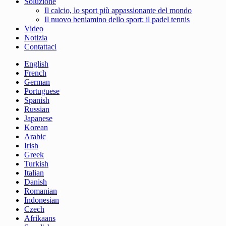
Soluzione
Il calcio, lo sport più appassionante del mondo
Il nuovo beniamino dello sport: il padel tennis
Video
Notizia
Contattaci
English
French
German
Portuguese
Spanish
Russian
Japanese
Korean
Arabic
Irish
Greek
Turkish
Italian
Danish
Romanian
Indonesian
Czech
Afrikaans