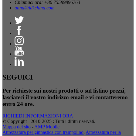
Chiamaci ora: +86 75589896763
anna@ldkchina.com
SEGUICI
Per richieste sui nostri prodotti o sul listino prezzi,
lasciateci il vostro indirizzo email e vi contatteremo
entro 24 ore.
RICHIEDI INFORMAZIONI ORA
© Copyright - 2010-2025 : Tutti i diritti riservati.
Mappa del sito
-
AMP Mobile
Attrezzatura per ginnastica con trampolino
,
Attrezzatura per la