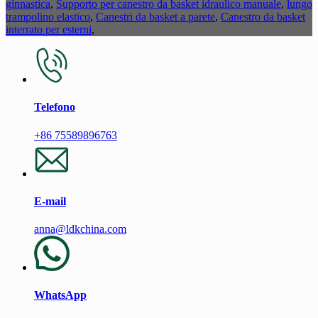
ginnastica
,
Supporto per canestro da basket idraulico manuale
,
lungo
trampolino elastico
,
Canestri da basket a parete
,
Canestro da basket
interrato per esterni
,
Telefono
+86 75589896763
E-mail
anna@ldkchina.com
WhatsApp