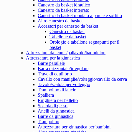
Canestro da basket idraulico
Canestro da basket interrato
Canestro da basket montato a parete e soffitto
Altro canestro da basket
Accessori per canestro da basket
Canestro da basket
Tabellone da basket
Orologio e tabellone segnapunti per il
basket
Attrezzatura da tennis/pallavolo/badminton
Attrezzatura per la ginnastica
Barre parallele
Barra orizzontale/irregolare
Trave di equilibrio
Cavallo con maniglie/volteggio/cavallo da cerva
Tavolo/scatola per volteggio
Trampolino di lancio
Spalliera
Ringhiera per balletto
Scatola di gesso
Anelli da ginnastica
Barre da ginnastica
Trampolino
Attrezzatura per ginnastica per bambini