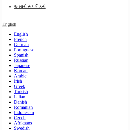
અમારો સંપર્ક કરો
English
English
French
German
Portuguese
Spanish
Russian
Japanese
Korean
Arabic
Irish
Greek
Turkish
Italian
Danish
Romanian
Indonesian
Czech
Afrikaans
Swedish