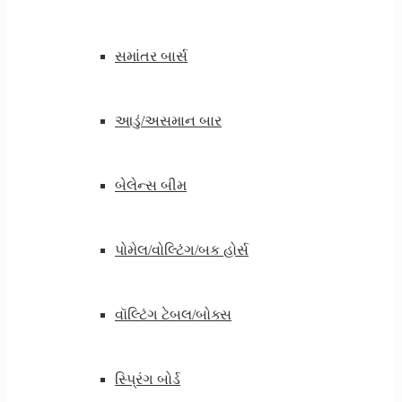
સમાંતર બાર્સ
આડું/અસમાન બાર
બેલેન્સ બીમ
પોમેલ/વોલ્ટિંગ/બક હોર્સ
વૉલ્ટિંગ ટેબલ/બોક્સ
સ્પ્રિંગ બોર્ડ