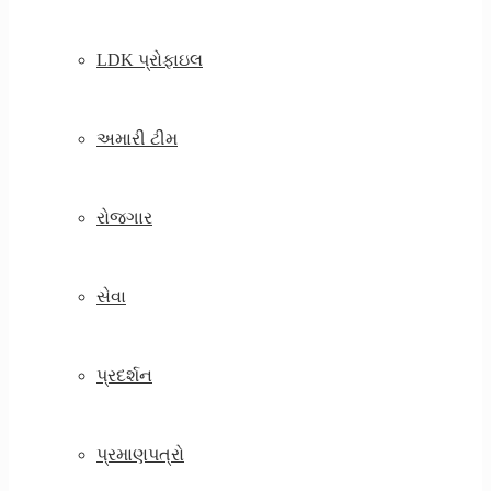
LDK પ્રોફાઇલ
અમારી ટીમ
રોજગાર
સેવા
પ્રદર્શન
પ્રમાણપત્રો