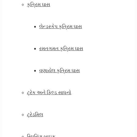
કૃત્રિમ ઘાસ
લેન્ડસ્કેપ કૃત્રિમ ઘાસ
રમતગમત કૃત્રિમ ઘાસ
વણાયેલ કૃત્રિમ ઘાસ
ટ્રેક અને ફિલ્ડ સાધનો
ટ્રેડમિલ
સ્પિનિંગ બાઇક