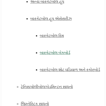
અન્ય બાસ્કેટબોલ હૂપ
બાસ્કેટબોલ હૂપ એસેસરીઝ
બાસ્કેટબોલ રિમ
બાસ્કેટબોલ બેકબોર્ડ
બાસ્કેટબોલ શોટ ઘડિયાળ અને સ્કોરબોર્ડ
ટેનિસ/વોલીબોલ/બેડમિન્ટન સાધનો
જિમ્નેસ્ટિક સાધનો