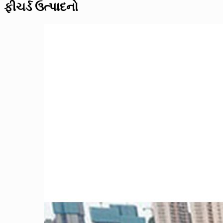
ફીચર્ડ ઉત્પાદનો