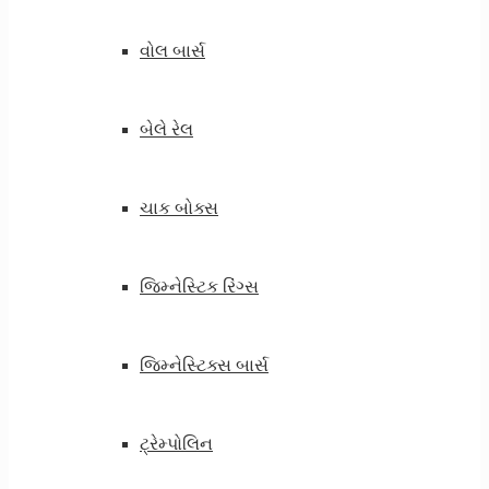
વોલ બાર્સ
બેલે રેલ
ચાક બોક્સ
જિમ્નેસ્ટિક રિંગ્સ
જિમ્નેસ્ટિક્સ બાર્સ
ટ્રેમ્પોલિન