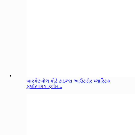
બાસ્કેટબોલ કોર્ટ ટાઇલ્સ આઉટડોર પ્લાસ્ટિક
ફ્લોર DIY ફ્લોર...