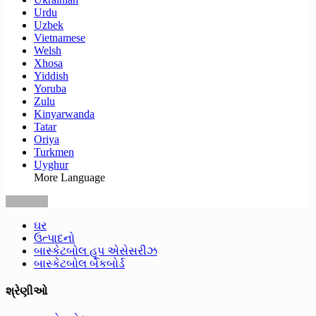
Urdu
Uzbek
Vietnamese
Welsh
Xhosa
Yiddish
Yoruba
Zulu
Kinyarwanda
Tatar
Oriya
Turkmen
Uyghur
More Language
ઘર
ઉત્પાદનો
બાસ્કેટબોલ હૂપ એસેસરીઝ
બાસ્કેટબોલ બેકબોર્ડ
શ્રેણીઓ