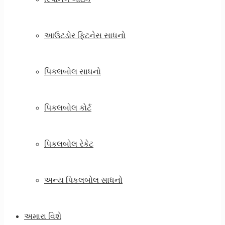
આઉટડોર ફિટનેસ સાધનો
પિકલબોલ સાધનો
પિકલબોલ કોર્ટ
પિકલબોલ રેકેટ
અન્ય પિકલબોલ સાધનો
અમારા વિશે