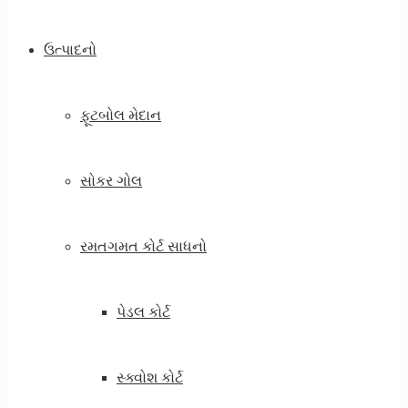
ઉત્પાદનો
ફૂટબોલ મેદાન
સોકર ગોલ
રમતગમત કોર્ટ સાધનો
પેડલ કોર્ટ
સ્ક્વોશ કોર્ટ