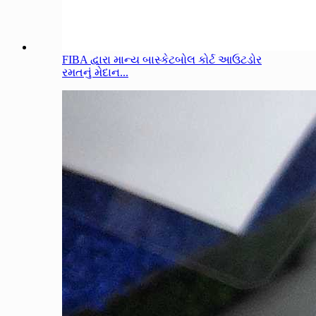
FIBA દ્વારા માન્ય બાસ્કેટબોલ કોર્ટ આઉટડોર
રમતનું મેદાન...