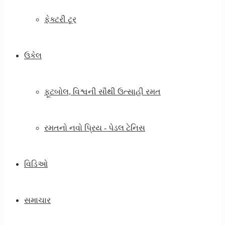
ફેક્ટરી ટૂર
ઉકેલ
ફૂટબોલ, વિશ્વની સૌથી ઉત્સાહી રમત
રમતનો નવો પ્રિય - પેડલ ટેનિસ
વિડિઓ
સમાચાર