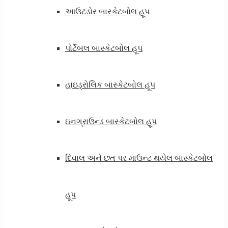
આઉટડોર બાસ્કેટબોલ હૂપ
પોર્ટેબલ બાસ્કેટબોલ હૂપ
હાઇડ્રોલિક બાસ્કેટબોલ હૂપ
ઇનગ્રાઉન્ડ બાસ્કેટબોલ હૂપ
દિવાલ અને છત પર માઉન્ટ થયેલ બાસ્કેટબોલ
હૂપ