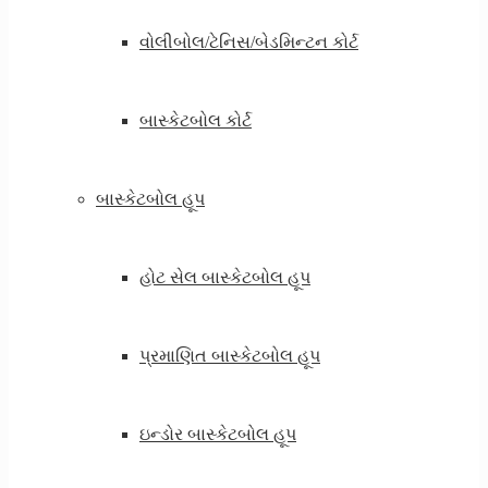
વોલીબોલ/ટેનિસ/બેડમિન્ટન કોર્ટ
બાસ્કેટબોલ કોર્ટ
બાસ્કેટબોલ હૂપ
હોટ સેલ બાસ્કેટબોલ હૂપ
પ્રમાણિત બાસ્કેટબોલ હૂપ
ઇન્ડોર બાસ્કેટબોલ હૂપ