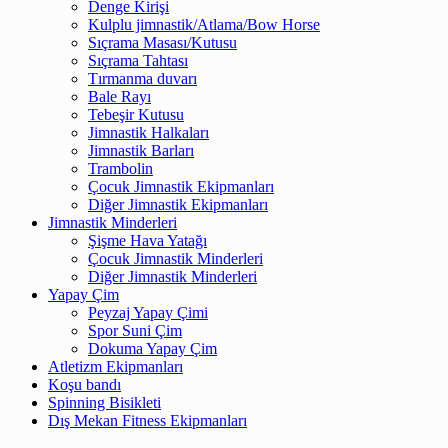
Denge Kirişi
Kulplu jimnastik/Atlama/Bow Horse
Sıçrama Masası/Kutusu
Sıçrama Tahtası
Tırmanma duvarı
Bale Rayı
Tebeşir Kutusu
Jimnastik Halkaları
Jimnastik Barları
Trambolin
Çocuk Jimnastik Ekipmanları
Diğer Jimnastik Ekipmanları
Jimnastik Minderleri
Şişme Hava Yatağı
Çocuk Jimnastik Minderleri
Diğer Jimnastik Minderleri
Yapay Çim
Peyzaj Yapay Çimi
Spor Suni Çim
Dokuma Yapay Çim
Atletizm Ekipmanları
Koşu bandı
Spinning Bisikleti
Dış Mekan Fitness Ekipmanları