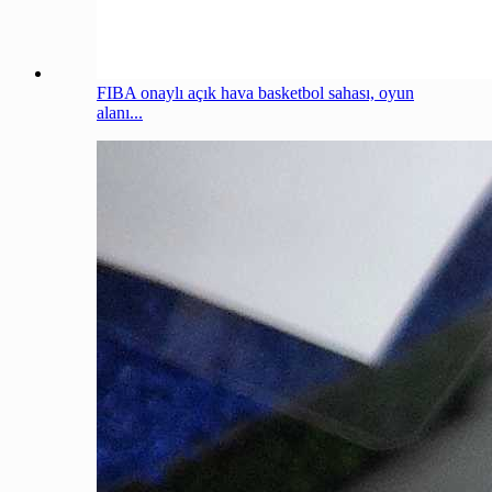
FIBA onaylı açık hava basketbol sahası, oyun
alanı...