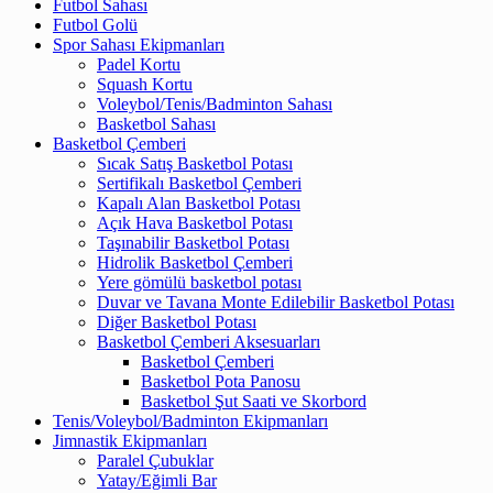
Futbol Sahası
Futbol Golü
Spor Sahası Ekipmanları
Padel Kortu
Squash Kortu
Voleybol/Tenis/Badminton Sahası
Basketbol Sahası
Basketbol Çemberi
Sıcak Satış Basketbol Potası
Sertifikalı Basketbol Çemberi
Kapalı Alan Basketbol Potası
Açık Hava Basketbol Potası
Taşınabilir Basketbol Potası
Hidrolik Basketbol Çemberi
Yere gömülü basketbol potası
Duvar ve Tavana Monte Edilebilir Basketbol Potası
Diğer Basketbol Potası
Basketbol Çemberi Aksesuarları
Basketbol Çemberi
Basketbol Pota Panosu
Basketbol Şut Saati ve Skorbord
Tenis/Voleybol/Badminton Ekipmanları
Jimnastik Ekipmanları
Paralel Çubuklar
Yatay/Eğimli Bar