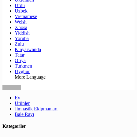
Urdu
Uzbek
Vietnamese
Welsh
Xhosa
Yiddish
Yoruba
Zulu
Kinyarwanda
Tatar
Oriya
Turkmen
Uyghur
More Language
Ev
Ürünler
Jimnastik Ekipmanları
Bale Rayı
Kategoriler