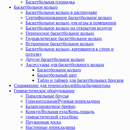
Баскетбольная площадка
Баскетбольное кольцо
Баскетбольное кольцо в распродаже
Сертифицированное баскетбольное кольцо
Баскетбольное кольцо для игры в помещении
Баскетбольное кольцо на открытом воздухе
Переносное баскетбольное кольцо
Гидравлическое баскетбольное кольцо
Встроенное баскетбольное кольцо
Баскетбольное кольцо, крепящееся к стене и
потолку
Другое баскетбольное кольцо
Аксессуары для баскетбольного кольца
Баскетбольное кольцо
Баскетбольный щит
Табло и таймер для баскетбольных бросков
Снаряжение для тенниса/волейбола/бадминтона
Гимнастическое оборудование
Параллельные брусья
Горизонтальная/Рулевая перекладина
Балансировочное бревно
Конкур/Вольная езда/Конь-лошадь
гимнастический стол/бокс
Пружинная доска
Настенные перекладины