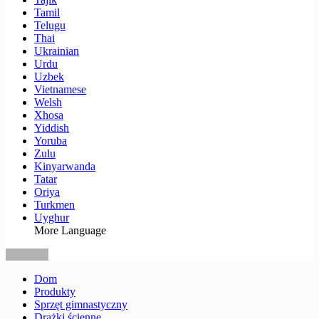
Tamil
Telugu
Thai
Ukrainian
Urdu
Uzbek
Vietnamese
Welsh
Xhosa
Yiddish
Yoruba
Zulu
Kinyarwanda
Tatar
Oriya
Turkmen
Uyghur
More Language
Dom
Produkty
Sprzęt gimnastyczny
Drążki ścienne