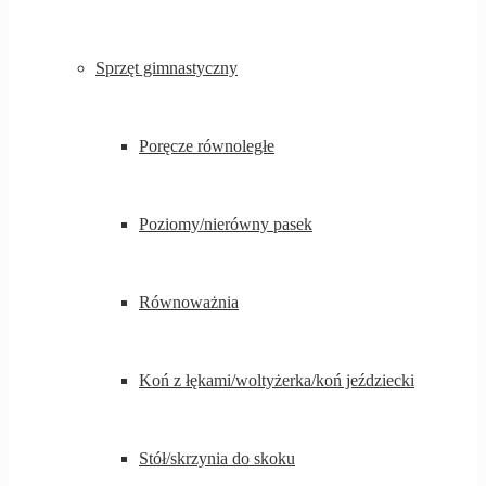
Sprzęt gimnastyczny
Poręcze równoległe
Poziomy/nierówny pasek
Równoważnia
Koń z łękami/woltyżerka/koń jeździecki
Stół/skrzynia do skoku