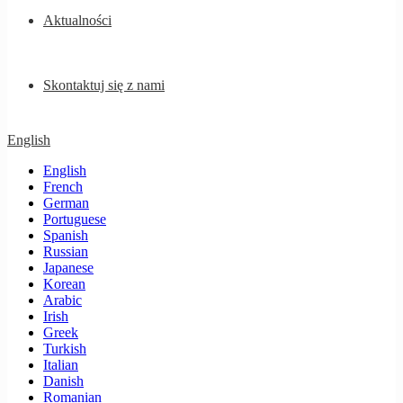
Aktualności
Skontaktuj się z nami
English
English
French
German
Portuguese
Spanish
Russian
Japanese
Korean
Arabic
Irish
Greek
Turkish
Italian
Danish
Romanian