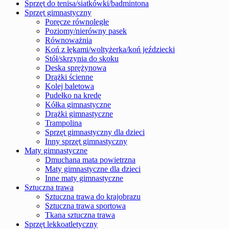
Sprzęt do tenisa/siatkówki/badmintona
Sprzęt gimnastyczny
Poręcze równoległe
Poziomy/nierówny pasek
Równoważnia
Koń z łękami/woltyżerka/koń jeździecki
Stół/skrzynia do skoku
Deska sprężynowa
Drążki ścienne
Kolej baletowa
Pudełko na kredę
Kółka gimnastyczne
Drążki gimnastyczne
Trampolina
Sprzęt gimnastyczny dla dzieci
Inny sprzęt gimnastyczny
Maty gimnastyczne
Dmuchana mata powietrzna
Maty gimnastyczne dla dzieci
Inne maty gimnastyczne
Sztuczna trawa
Sztuczna trawa do krajobrazu
Sztuczna trawa sportowa
Tkana sztuczna trawa
Sprzęt lekkoatletyczny