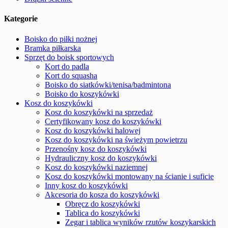
Kategorie
Boisko do piłki nożnej
Bramka piłkarska
Sprzęt do boisk sportowych
Kort do padla
Kort do squasha
Boisko do siatkówki/tenisa/badmintona
Boisko do koszykówki
Kosz do koszykówki
Kosz do koszykówki na sprzedaż
Certyfikowany kosz do koszykówki
Kosz do koszykówki halowej
Kosz do koszykówki na świeżym powietrzu
Przenośny kosz do koszykówki
Hydrauliczny kosz do koszykówki
Kosz do koszykówki naziemnej
Kosz do koszykówki montowany na ścianie i suficie
Inny kosz do koszykówki
Akcesoria do kosza do koszykówki
Obręcz do koszykówki
Tablica do koszykówki
Zegar i tablica wyników rzutów koszykarskich