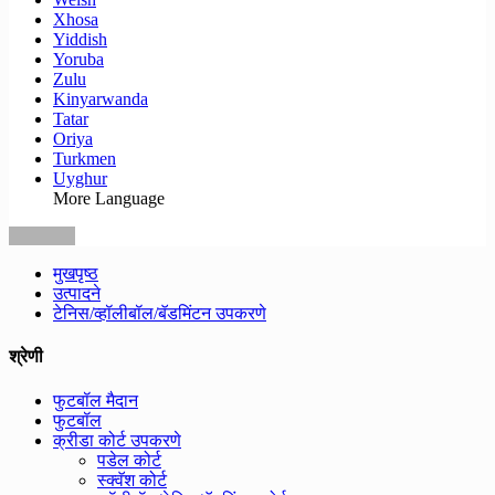
Xhosa
Yiddish
Yoruba
Zulu
Kinyarwanda
Tatar
Oriya
Turkmen
Uyghur
More Language
मुखपृष्ठ
उत्पादने
टेनिस/व्हॉलीबॉल/बॅडमिंटन उपकरणे
श्रेणी
फुटबॉल मैदान
फुटबॉल
क्रीडा कोर्ट उपकरणे
पडेल कोर्ट
स्क्वॅश कोर्ट