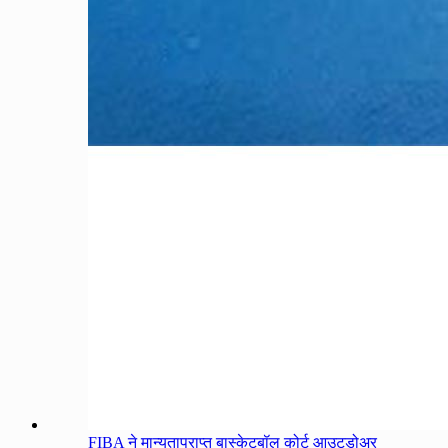
FIBA ने मान्यताप्राप्त बास्केटबॉल कोर्ट आउटडोअर