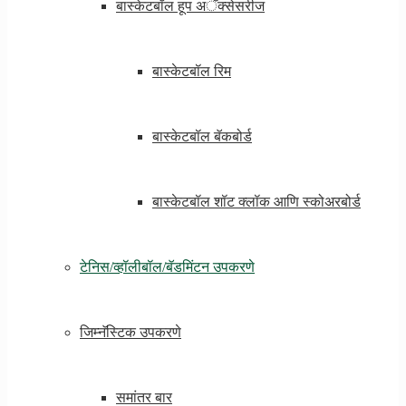
बास्केटबॉल हूप अॅक्सेसरीज
बास्केटबॉल रिम
बास्केटबॉल बॅकबोर्ड
बास्केटबॉल शॉट क्लॉक आणि स्कोअरबोर्ड
टेनिस/व्हॉलीबॉल/बॅडमिंटन उपकरणे
जिम्नॅस्टिक उपकरणे
समांतर बार