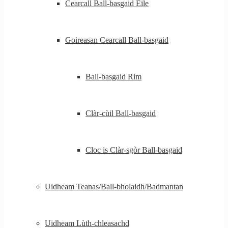
Cearcall Ball-basgaid Eile
Goireasan Cearcall Ball-basgaid
Ball-basgaid Rim
Clàr-cùil Ball-basgaid
Cloc is Clàr-sgòr Ball-basgaid
Uidheam Teanas/Ball-bholaidh/Badmantan
Uidheam Lùth-chleasachd