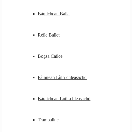
Bàraichean Balla
Rèile Ballet
Bogsa Cailce
Fàinnean Lùth-chleasachd
Bàraichean Lùth-chleasachd
Trampaline