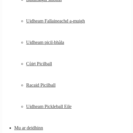
Uidheam Fallaineachd a-muigh
Uidheam picil-bhàla
Cùirt Picilball
Racaid Picilball
Uidheam Pickleball Eile
Mu ar deidhinn