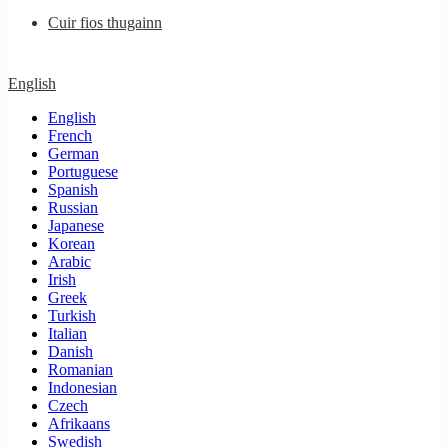
Cuir fios thugainn
English
English
French
German
Portuguese
Spanish
Russian
Japanese
Korean
Arabic
Irish
Greek
Turkish
Italian
Danish
Romanian
Indonesian
Czech
Afrikaans
Swedish