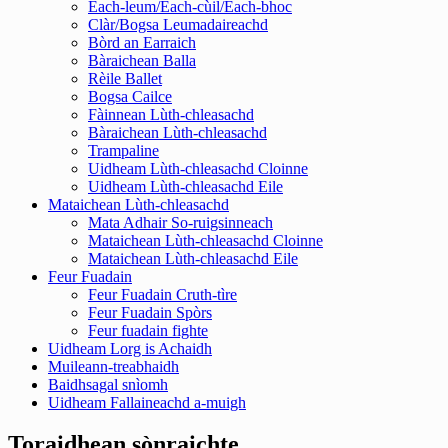
Each-leum/Each-cùil/Each-bhoc
Clàr/Bogsa Leumadaireachd
Bòrd an Earraich
Bàraichean Balla
Rèile Ballet
Bogsa Cailce
Fàinnean Lùth-chleasachd
Bàraichean Lùth-chleasachd
Trampaline
Uidheam Lùth-chleasachd Cloinne
Uidheam Lùth-chleasachd Eile
Mataichean Lùth-chleasachd
Mata Adhair So-ruigsinneach
Mataichean Lùth-chleasachd Cloinne
Mataichean Lùth-chleasachd Eile
Feur Fuadain
Feur Fuadain Cruth-tìre
Feur Fuadain Spòrs
Feur fuadain fighte
Uidheam Lorg is Achaidh
Muileann-treabhaidh
Baidhsagal snìomh
Uidheam Fallaineachd a-muigh
Toraidhean sònraichte