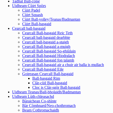
Tadhal Ball-coise
Uidheam Cùirt Spòrs
Cùirt Padel
Cùirt Squash
Cùirt Ball-volley/Teanas/Badmantan
Cùirt Ball-basgaid
Cearcall ball-basgaid
Cearcall Ball-basgaid Reic Teth
Cearcall ball-basgaid dearbhte
Cearcall ball-basgaid a-staigh
Cearcall Ball-basgaid a-muigh
Cearcall Ball-basgaid So-ghiùlain
Cearcall Ball-basgaid Hiodralach
Cearcall Ball-basgaid fon talamh
Cearcall Ball-basgaid air a chuir air balla is mullach
Cearcall Ball-basgaid Eile
Goireasan Cearcall Ball-basgaid
Ball-basgaid Rim
Clàr-cùil Ball-basgaid
Cloc is Clàr-sgòr Ball-basgaid
Uidheam Teanas/Ball-bholaidh/Badmantan
Uidheam Lùth-chleasachd
Bàraichean Co-shìnte
Bàr Còmhnard/Neo-chothromach
Beam Cothromachaidh