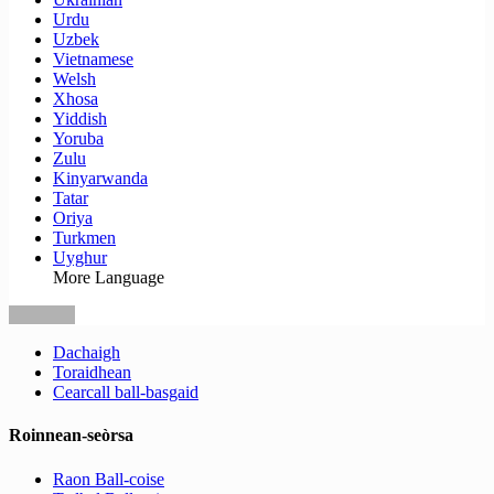
Urdu
Uzbek
Vietnamese
Welsh
Xhosa
Yiddish
Yoruba
Zulu
Kinyarwanda
Tatar
Oriya
Turkmen
Uyghur
More Language
Dachaigh
Toraidhean
Cearcall ball-basgaid
Roinnean-seòrsa
Raon Ball-coise