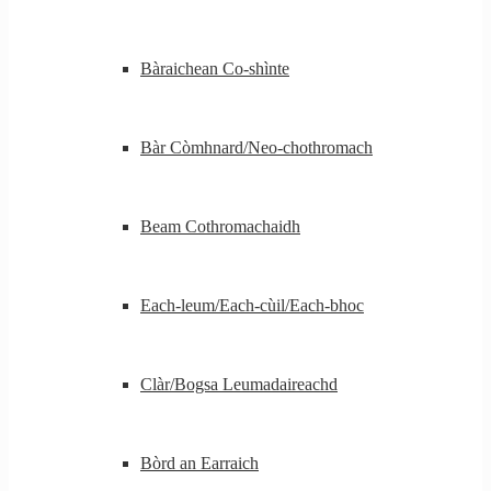
Bàraichean Co-shìnte
Bàr Còmhnard/Neo-chothromach
Beam Cothromachaidh
Each-leum/Each-cùil/Each-bhoc
Clàr/Bogsa Leumadaireachd
Bòrd an Earraich