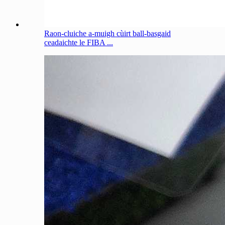
Raon-cluiche a-muigh cùirt ball-basgaid
ceadaichte le FIBA ​​...