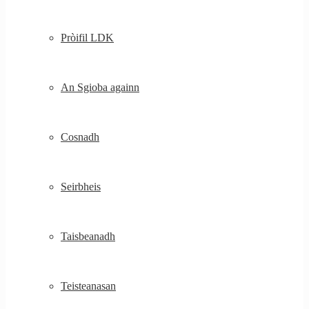
Pròifil LDK
An Sgioba againn
Cosnadh
Seirbheis
Taisbeanadh
Teisteanasan