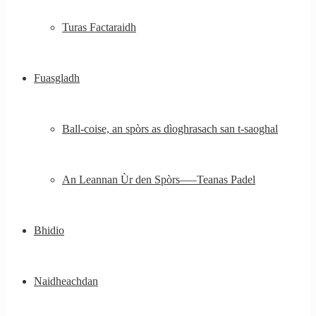
Turas Factaraidh
Fuasgladh
Ball-coise, an spòrs as dìoghrasach san t-saoghal
An Leannan Ùr den Spòrs—–Teanas Padel
Bhidio
Naidheachdan