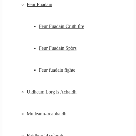
Feur Fuadain
Feur Fuadain Cruth-tìre
Feur Fuadain Spòrs
Feur fuadain fighte
Uidheam Lorg is Achaidh
Muileann-treabhaidh
Baidhsagal snìomh