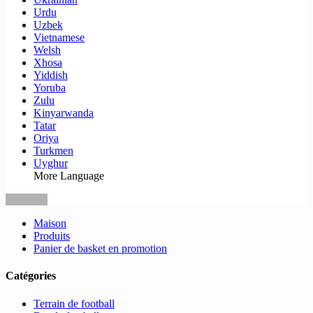
Urdu
Uzbek
Vietnamese
Welsh
Xhosa
Yiddish
Yoruba
Zulu
Kinyarwanda
Tatar
Oriya
Turkmen
Uyghur
More Language
Maison
Produits
Panier de basket en promotion
Catégories
Terrain de football