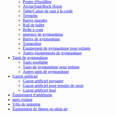
Poutre d'équilibre
Arçon/Saut/Buck Horse
Table/Caisse de saut à la corde
Tremplin
Barres murales
Rail de ballet
Boîte à craie
anneaux de gymnastique
Barres de gymnastique
Trampoline
Équipement de gymnastique pour enfants
Autres équipements de gymnastique
Tapis de gymnastique
Tapis gonflable
Tapis de gymnastique pour enfants
Autres tapis de gymnastique
Gazon artificiel
Gazon artificiel paysager
Gazon artificiel pour terrains de sport
Gazon artificiel tissé
Équipement d'athlétisme
tapis roulant
Vélo de spinning
Équipement de fitness en plein air