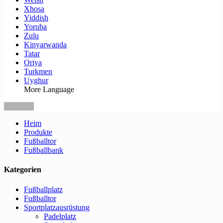
Xhosa
Yiddish
Yoruba
Zulu
Kinyarwanda
Tatar
Oriya
Turkmen
Uyghur
More Language
Heim
Produkte
Fußballtor
Fußballbank
Kategorien
Fußballplatz
Fußballtor
Sportplatzausrüstung
Padelplatz