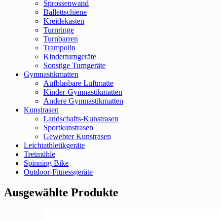
Sprossenwand
Ballettschiene
Kreidekasten
Turnringe
Turnbarren
Trampolin
Kinderturngeräte
Sonstige Turngeräte
Gymnastikmatten
Aufblasbare Luftmatte
Kinder-Gymnastikmatten
Andere Gymnastikmatten
Kunstrasen
Landschafts-Kunstrasen
Sportkunstrasen
Gewebter Kunstrasen
Leichtathletikgeräte
Tretmühle
Spinning Bike
Outdoor-Fitnessgeräte
Ausgewählte Produkte