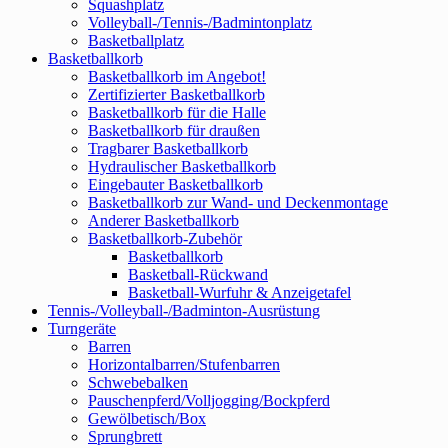
Squashplatz
Volleyball-/Tennis-/Badmintonplatz
Basketballplatz
Basketballkorb
Basketballkorb im Angebot!
Zertifizierter Basketballkorb
Basketballkorb für die Halle
Basketballkorb für draußen
Tragbarer Basketballkorb
Hydraulischer Basketballkorb
Eingebauter Basketballkorb
Basketballkorb zur Wand- und Deckenmontage
Anderer Basketballkorb
Basketballkorb-Zubehör
Basketballkorb
Basketball-Rückwand
Basketball-Wurfuhr & Anzeigetafel
Tennis-/Volleyball-/Badminton-Ausrüstung
Turngeräte
Barren
Horizontalbarren/Stufenbarren
Schwebebalken
Pauschenpferd/Volljogging/Bockpferd
Gewölbetisch/Box
Sprungbrett