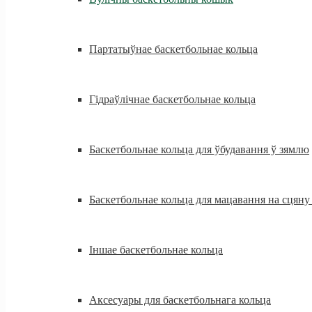
Партатыўнае баскетбольнае кольца
Гідраўлічнае баскетбольнае кольца
Баскетбольнае кольца для ўбудавання ў зямлю
Баскетбольнае кольца для мацавання на сцяну 
Іншае баскетбольнае кольца
Аксесуары для баскетбольнага кольца