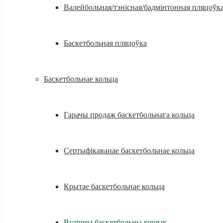
Валейбольная/тэнісная/бадмінтонная пляцоўк
Баскетбольная пляцоўка
Баскетбольнае кольца
Гарачы продаж баскетбольнага кольца
Сертыфікаванае баскетбольнае кольца
Крытае баскетбольнае кольца
Вулічны баскетбольны кошык