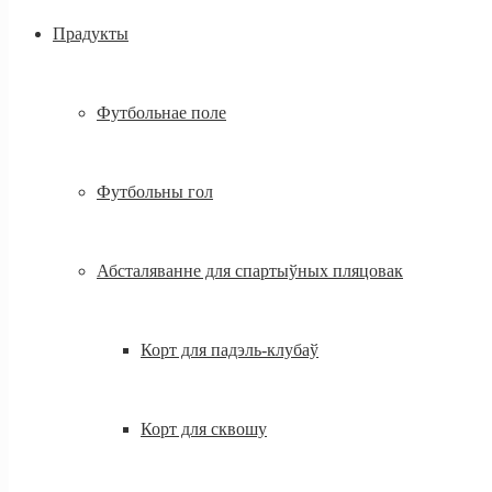
Прадукты
Футбольнае поле
Футбольны гол
Абсталяванне для спартыўных пляцовак
Корт для падэль-клубаў
Корт для сквошу