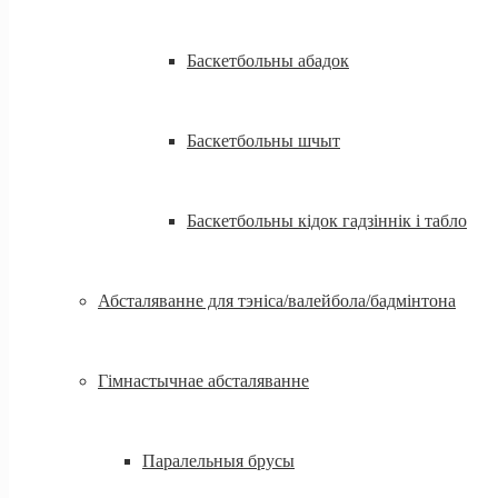
Баскетбольны абадок
Баскетбольны шчыт
Баскетбольны кідок гадзіннік і табло
Абсталяванне для тэніса/валейбола/бадмінтона
Гімнастычнае абсталяванне
Паралельныя брусы