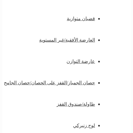
قضبان متوازية
العارضة الأفقية/غير المستوية
عارضة التوازن
حصان الجمباز/القفز على الحصان/حصان الجامح
طاولة/صندوق القفز
لوح زنبركي