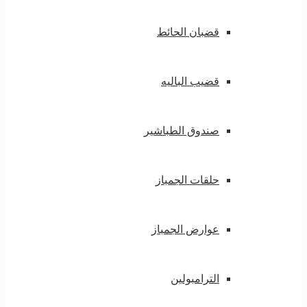
قضبان الحائط
قضيب الباليه
صندوق الطباشير
حلقات الجمباز
عوارض الجمباز
الترامبولين